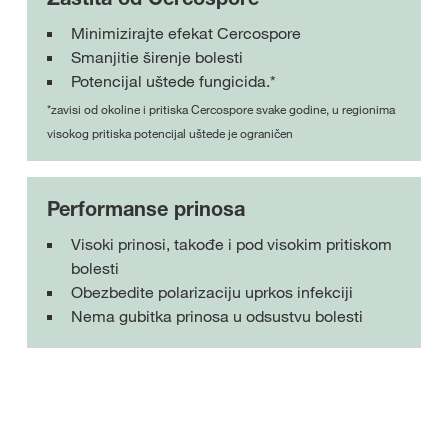
Minimizirajte efekat Cercospore
Smanjitie širenje bolesti
Potencijal uštede fungicida.*
*zavisi od okoline i pritiska Cercospore svake godine, u regionima
visokog pritiska potencijal uštede je ograničen
Performanse prinosa
Visoki prinosi, takođe i pod visokim pritiskom
bolesti
Obezbedite polarizaciju uprkos infekciji
Nema gubitka prinosa u odsustvu bolesti