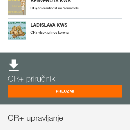
BENVENUTA KWS
CR+ tolerantnost na Nematode
LADISLAVA KWS
CR+ visok prinos korena
CR+ priručnik
PREUZMI
CR+ upravljanje