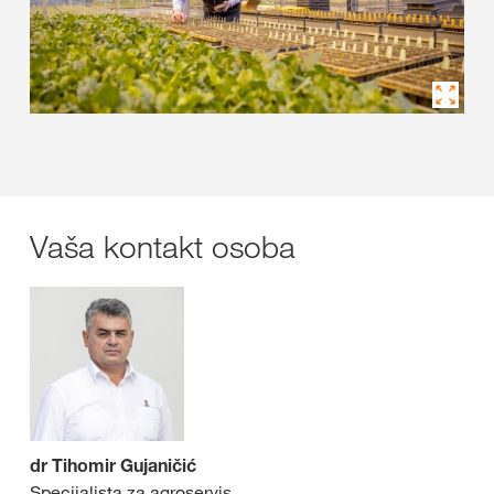
Vaša kontakt osoba
dr Tihomir Gujaničić
Specijalista za agroservis