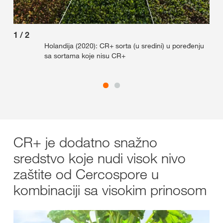
1
/
2
2
/
Holandija (2020): CR+ sorta (u sredini) u poređenju
sa sortama koje nisu CR+
CR+ je dodatno snažno
sredstvo koje nudi visok nivo
zaštite od Cercospore u
kombinaciji sa visokim prinosom