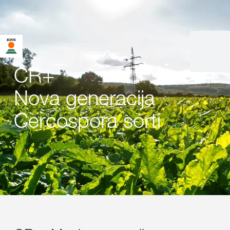
CR+
Nova generacija
Cercospora sorti