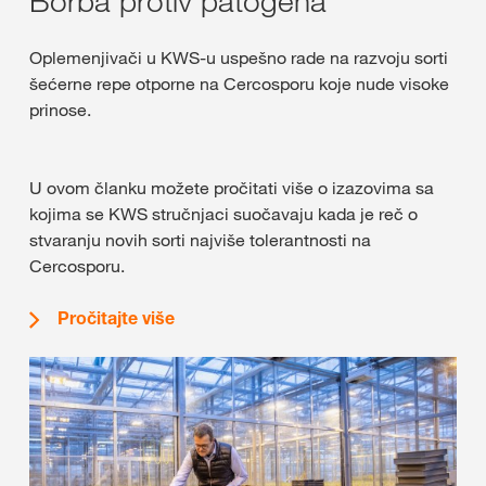
Borba protiv patogena
Oplemenjivači u KWS-u uspešno rade na razvoju sorti
šećerne repe otporne na Cercosporu koje nude visoke
prinose.
U ovom članku možete pročitati više o izazovima sa
kojima se KWS stručnjaci suočavaju kada je reč o
stvaranju novih sorti najviše tolerantnosti na
Cercosporu.
Pročitajte više