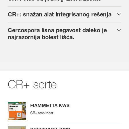
CR+: snažan alat integrisanog rešenja
Cercospora lisna pegavost daleko je
najrazornija bolest lišća.
CR+ sorte
FIAMMETTA KWS
CR+ stabilnost