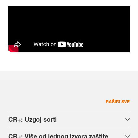
RAŠIRI SVE
CR+: Uzgoj sorti
CR+: Više od jednog izvora zaštite