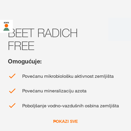
BEET RADICH
FREE
Omogućuje:
Povećanu mikrobiološku aktivnost zemljišta
Povećanu mineralizaciju azota
Poboljšanje vodno-vazdušnih osbina zemljišta
POKAZI SVE