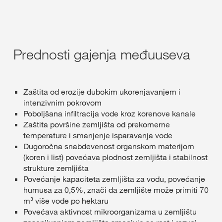
Prednosti gajenja međuuseva
Zaštita od erozije dubokim ukorenjavanjem i
intenzivnim pokrovom
Poboljšana infiltracija vode kroz korenove kanale
Zaštita površine zemljišta od prekomerne
temperature i smanjenje isparavanja vode
Dugoročna snabdevenost organskom materijom
(koren i list) povećava plodnost zemljišta i stabilnost
strukture zemljišta
Povećanje kapaciteta zemljišta za vodu, povećanje
humusa za 0,5%, znači da zemljište može primiti 70
m³ više vode po hektaru
Povećava aktivnost mikroorganizama u zemljištu