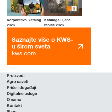
Korporativni katalog
Kataloga uljane
2026
repice 2026
Saznajte više o KWS-
u širom sveta
kws.com
Proizvodi
Agro saveti
Priče i događaji
Digitalne usluge
O nama
Kontakt
Shop