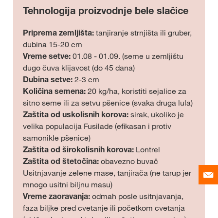
Tehnologija proizvodnje bele slačice
Priprema zemljišta:
tanjiranje strnjišta ili gruber,
dubina 15-20 cm
Vreme setve:
01.08 - 01.09. (seme u zemljištu
dugo čuva klijavost (do 45 dana)
Dubina setve:
2-3 cm
Količina semena:
20 kg/ha, koristiti sejalice za
sitno seme ili za setvu pšenice (svaka druga lula)
Zaštita od uskolisnih korova:
sirak, ukoliko je
velika populacija Fusilade (efikasan i protiv
samonikle pšenice)
Zaštita od širokolisnih korova:
Lontrel
Zaštita od štetočina:
obavezno buvač
Usitnjavanje zelene mase, tanjirača (ne tarup jer
mnogo usitni biljnu masu)
Vreme zaoravanja:
odmah posle usitnjavanja,
faza biljke pred cvetanje ili početkom cvetanja