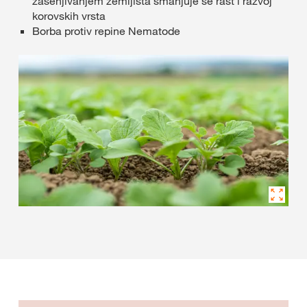
zasenjivanjem zemljišta smanjuje se rast i razvoj
korovskih vrsta
Borba protiv repine Nematode