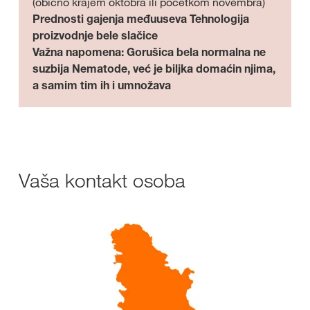
(obično krajem oktobra ili početkom novembra)
Prednosti gajenja međuuseva Tehnologija
proizvodnje bele slačice
Važna napomena: Gorušica bela normalna ne
suzbija
Nematode, već je biljka domaćin njima,
a samim tim ih i umnožava
Vaša kontakt osoba