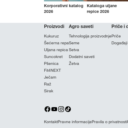
Korporativni katalog
Kataloga uljane
2026
repice 2026
Proizvodi
Agro saveti
Priče i
Kukuruz
Tehnologija proizvodnje
Priče
Šećerna repa
Seme
Događaji
Uljana repica
Setva
Suncokret
Dodatni saveti
Pšenica
Žetva
Fit4NEXT
Ječam
Raž
Sirak
Kontakt
Pravne informacije
Pravila o privatnosti