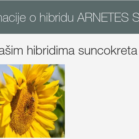
macije o hibridu ARNETES 
našim hibridima suncokreta