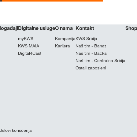
 događaji
Digitalne usluge
O nama
Kontakt
Sho
myKWS
Kompanija
KWS Srbija
KWS MAIA
Karijera
Naš tim - Banat
Digital4Cast
Naš tim - Bačka
Naš tim - Centralna Srbija
Ostali zaposleni
Uslovi korišćenja