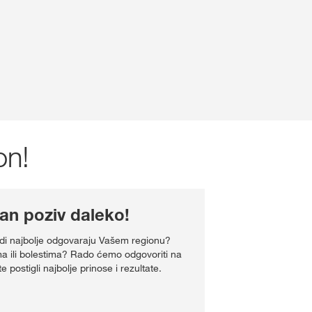
on!
n poziv daleko!
zvodi najbolje odgovaraju Vašem regionu?
a ili bolestima? Rado ćemo odgovoriti na
 postigli najbolje prinose i rezultate.