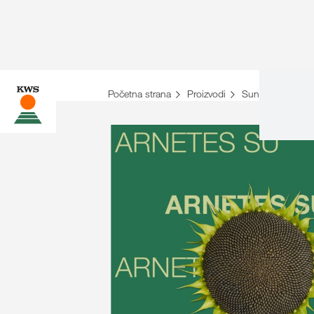
Početna strana
Proizvodi
Suncokret
AR