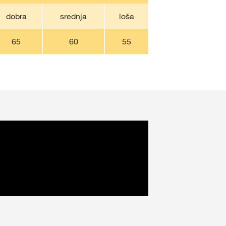
dobra
srednja
loša
65
60
55