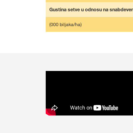
Gustina setve u odnosu na snabdeve
(000 biljaka/ha)