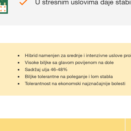
U stresnim uslovima daje stabi
Shop
Ekskluzivni sa
sa
myKWS
Hibrid namenjen za srednje i intenzivne uslove pr
PR
Visoke biljke sa glavom povijenom na dole
Sadržaj ulja 46-48%
REG
Biljke tolerantne na poleganje i lom stabla
Tolerantnost na ekonomski najznačajnije bolesti
Međunarod
Grupe na kw