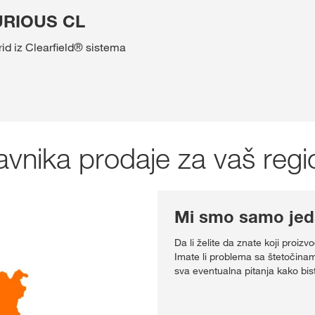
URIOUS CL
rid iz Clearfield® sistema
avnika prodaje za vaš regi
Mi smo samo jeda
Da li želite da znate koji proi
Imate li problema sa štetočinam
sva eventualna pitanja kako biste