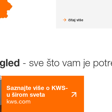
čitaj više
- sve što vam je pot
gled
Saznajte više o KWS-
u širom sveta
kws.com