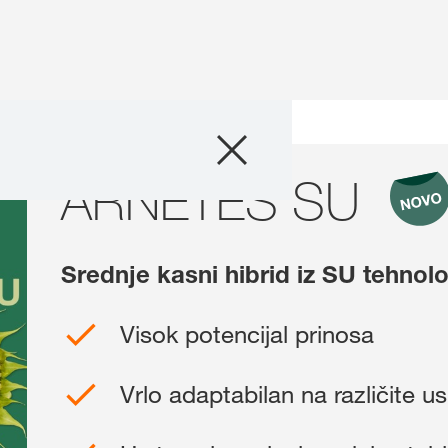
Proizvodi
NETES SU
ARNETES SU
Agro saveti
Priče i događaji
Srednje kasni hibrid iz SU tehnol
Digitalne usluge
Visok potencijal prinosa
O nama
Vrlo adaptabilan na različite u
Kontakt