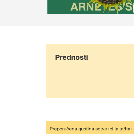
Prednosti
Preporučena gustina setve (biljaka/ha)