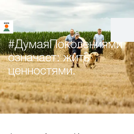
#ДумаяПоколениями
означает: жить
ценностями.