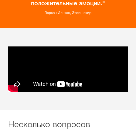
положительные эмоции.
Гюркан Ильхан, Эскишехир
Несколько вопросов