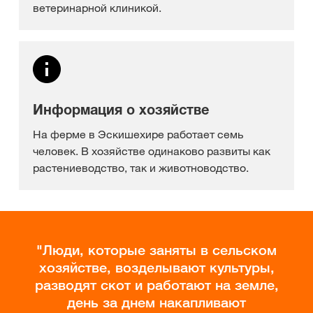
ветеринарной клиникой.
Информация о хозяйстве
На ферме в Эскишехире работает семь
человек. В хозяйстве одинаково развиты как
растениеводство, так и животноводство.
Люди, которые заняты в сельском
хозяйстве, возделывают культуры,
разводят скот и работают на земле,
день за днем накапливают