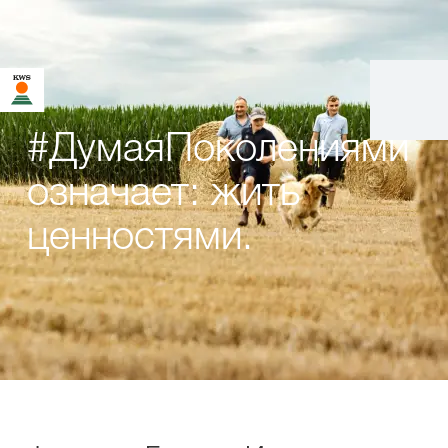
#ДумаяПоколениями
означает: жить
ценностями.