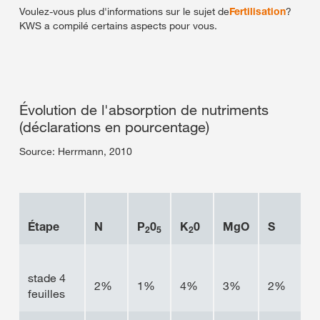
Voulez-vous plus d'informations sur le sujet de
Fertilisation
?
KWS a compilé certains aspects pour vous.
Évolution de l'absorption de nutriments
(déclarations en pourcentage)
Source: Herrmann, 2010
Étape
N
P
0
K
0
MgO
S
2
5
2
stade 4
2%
1%
4%
3%
2%
feuilles