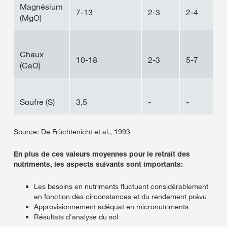
Magnésium
7-13
2-3
2-4
(MgO)
Chaux
10-18
2-3
5-7
(CaO)
Soufre (S)
3,5
-
-
Source: De Früchtenicht et al., 1993
En plus de ces valeurs moyennes pour le retrait des
nutriments, les aspects suivants sont importants:
Les besoins en nutriments fluctuent considérablement
en fonction des circonstances et du rendement prévu
Approvisionnement adéquat en micronutriments
Résultats d'analyse du sol