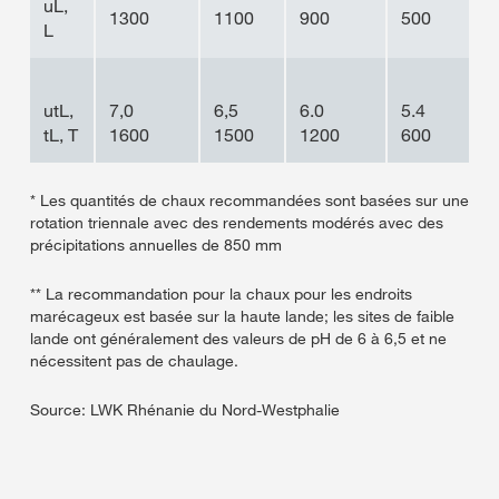
uL,
-
1300
1100
900
500
L
utL,
7,0
6,5
6.0
5.4
-
tL, T
1600
1500
1200
600
* Les quantités de chaux recommandées sont basées sur une
rotation triennale avec des rendements modérés avec des
précipitations annuelles de 850 mm
** La recommandation pour la chaux pour les endroits
marécageux est basée sur la haute lande; les sites de faible
lande ont généralement des valeurs de pH de 6 à 6,5 et ne
nécessitent pas de chaulage.
Source: LWK Rhénanie du Nord-Westphalie