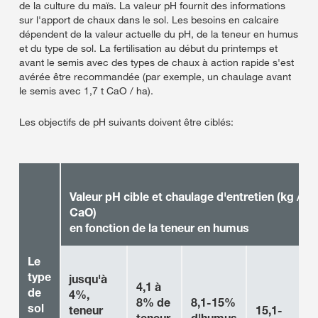
de la culture du maïs. La valeur pH fournit des informations
sur l'apport de chaux dans le sol. Les besoins en calcaire
dépendent de la valeur actuelle du pH, de la teneur en humus
et du type de sol. La fertilisation au début du printemps et
avant le semis avec des types de chaux à action rapide s'est
avérée être recommandée (par exemple, un chaulage avant
le semis avec 1,7 t CaO / ha).
Les objectifs de pH suivants doivent être ciblés:
Valeur pH cible et chaulage d'entretien (kg / ha
CaO)
en fonction de la teneur en humus
Le
type
jusqu'à
4,1 à
de
4%,
8% de
8,1-15%
sol
teneur
15,1-
teneur
d'humus