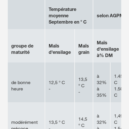
Température
moyenne
selon AGPM, b
Septembre en ° C
Maïs
groupe de
Maïs
Maïs
d'ensilage
maturité
d'ensilage
grain
à% DM
à
1.450 °
13,5
de bonne
12,5 ° C
32%
C
° C
heure
-
à
1.500 °
-
35%
C
à
1,490 °
14,5
modérément
13,5 ° C
32%
C
° C
précoce
-
à
1.540 °