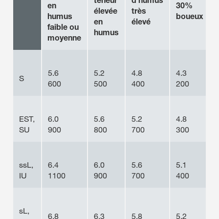
en
30%
élevée
très
humus
boueux
en
élevé
faible ou
humus
moyenne
5.6
5.2
4.8
4.3
S
600
500
400
200
EST,
6.0
5.6
5.2
4.8
-
SU
900
800
700
300
ssL,
6.4
6.0
5.6
5.1
-
IU
1100
900
700
400
sL,
6.8
6.3
5.8
5.2