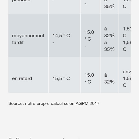
-
35%
C
à
1.530 °
15.0
moyennement
14,5 ° C
32%
C
° C
tardif
-
à
1,580 °
-
35%
C
environ
15.0
à
en retard
15,5 ° C
1.590 °
° C
32%
C
Source: notre propre calcul selon AGPM 2017