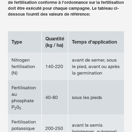
de fertilisation conforme à l'ordonnance sur la fertilisation
doit être exécuté pour chaque campagne. Le tableau ci-
dessous fournit des valeurs de référence:
Quantité
Type
Temps d'application
(kg / ha)
Nitrogen
avant de semer, sous
fertilisation
140-220
le pied, avant ou après
(N)
la germination
Fertilisation
au
40-80
sous les pieds
phosphate
P
0
2
5
Fertilisation
avant le semis
potassique
200-250
(printemps, automne)