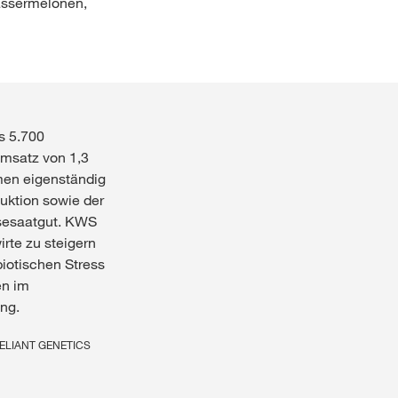
Wassermelonen,
s 5.700
Umsatz von 1,3
men eigenständig
uktion sowie der
sesaatgut. KWS
rte zu steigern
iotischen Stress
en im
ng.
AGRELIANT GENETICS