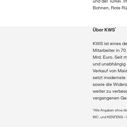
und der Türkei. 
Bohnen, Rote R
*
Über KWS
KWS ist eines d
Mitarbeiter in 7
Mrd. Euro. Seit 
und unabhängig g
Verkauf von Mai
setzt modernste 
sowie die Widers
weiter zu verbes
vergangenen Ges
*Alle Angaben ohne d
INC. und KENFENG – 