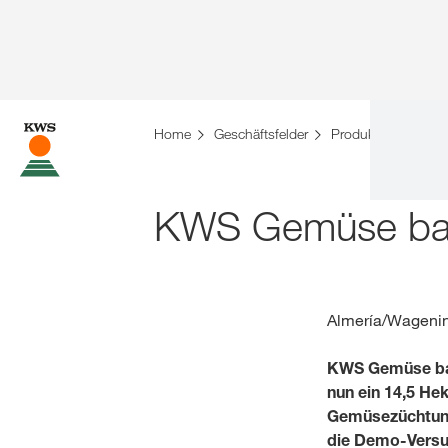
Home
Geschäftsfelder
Produkte
Gemü
KWS Gemüse bau
Almería/Wagenin
KWS Gemüse baut
nun ein 14,5 He
Gemüsezüchtung
die Demo-Versu