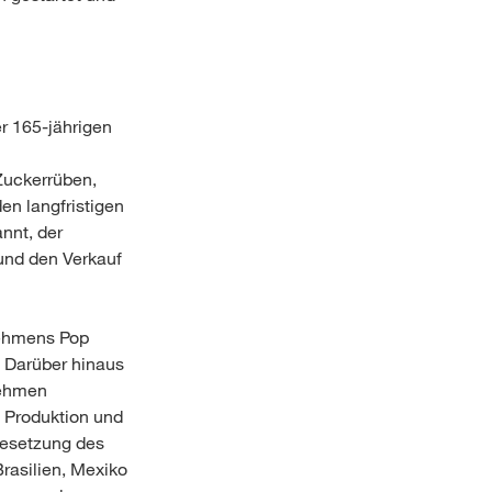
r 165-jährigen
Zuckerrüben,
en langfristigen
nnt, der
und den Verkauf
nehmens Pop
. Darüber hinaus
nehmen
, Produktion und
 Besetzung des
rasilien, Mexiko