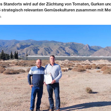
 Standorts wird auf der Züchtung von Tomaten, Gurken und
WS strategisch relevanten Gemüsekulturen zusammen mit Me
Medien & Press
.
English
Local product
Country websit