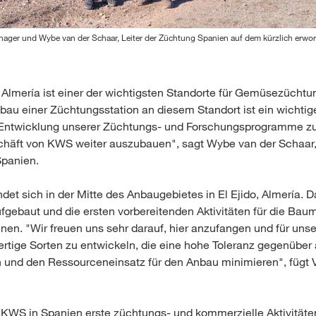
nager und Wybe van der Schaar, Leiter der Züchtung Spanien auf dem kürzlich erwo
Almería ist einer der wichtigsten Standorte für Gemüsezücht
fbau einer Züchtungsstation an diesem Standort ist ein wichtige
 Entwicklung unserer Züchtungs- und Forschungsprogramme zu 
äft von KWS weiter auszubauen", sagt Wybe van der Schaar, 
Spanien.
ndet sich in der Mitte des Anbaugebietes in El Ejido, Almería. 
fgebaut und die ersten vorbereitenden Aktivitäten für die B
nnen. "Wir freuen uns sehr darauf, hier anzufangen und für un
ertige Sorten zu entwickeln, die eine hohe Toleranz gegenüber
 und den Ressourceneinsatz für den Anbau minimieren", fügt 
 KWS in Spanien erste züchtungs- und kommerzielle Aktivitäte