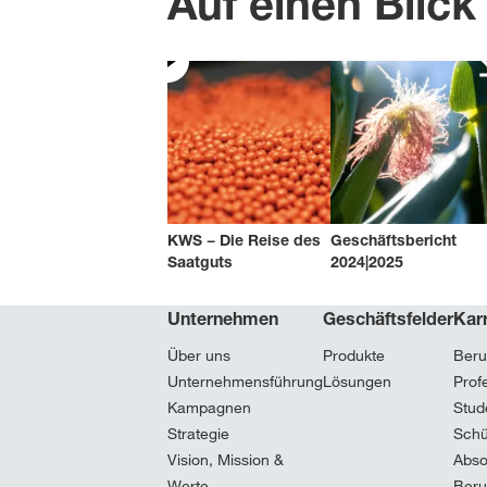
Auf einen Blic
KWS − Die Reise des
Geschäftsbericht
Saatguts
2024|2025
Unternehmen
Geschäftsfelder
Karr
Über uns
Produkte
Beru
Unternehmensführung
Lösungen
Prof
Kampagnen
Stud
Strategie
Schü
Vision, Mission &
Abso
Werte
Beru