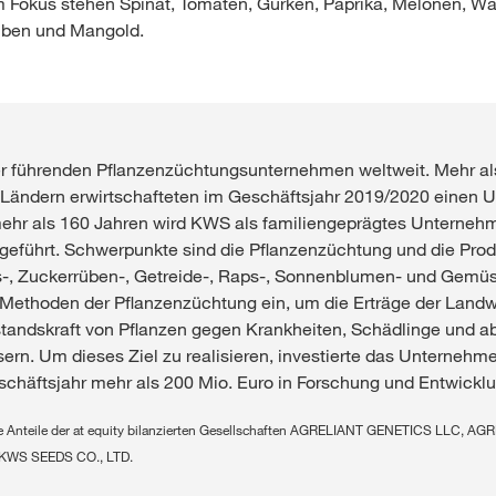
Im Fokus stehen Spinat, Tomaten, Gurken, Paprika, Melonen, 
üben und Mangold.
er führenden Pflanzenzüchtungsunternehmen weltweit. Mehr al
0 Ländern erwirtschafteten im Geschäftsjahr 2019/2020 einen 
mehr als 160 Jahren wird KWS als familiengeprägtes Unterneh
eführt. Schwerpunkte sind die Pflanzenzüchtung und die Prod
s-, Zuckerrüben-, Getreide-, Raps-, Sonnenblumen- und Gemü
Methoden der Pflanzenzüchtung ein, um die Erträge der Landwi
tandskraft von Pflanzen gegen Krankheiten, Schädlinge und ab
sern. Um dieses Ziel zu realisieren, investierte das Unternehm
chäftsjahr mehr als 200 Mio. Euro in Forschung und Entwicklu
ie Anteile der at equity bilanzierten Gesellschaften AGRELIANT GENETICS LLC, 
KWS SEEDS CO., LTD.