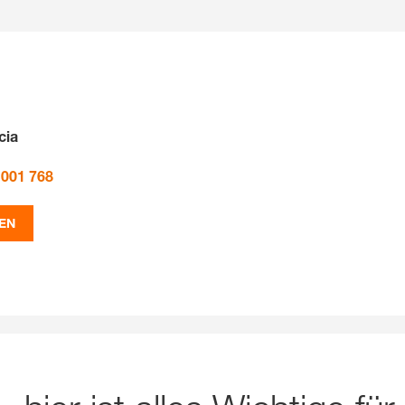
cia
 001 768
EN