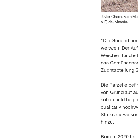
Javier Checa, Farm Ma
el Ejido, Almería.
"Die Gegend um 
weltweit. Der Au
Weichen für die
das Gemüsegesch
Zuchtabteilung 
Die Parzelle befi
von Grund auf au
sollen bald begi
qualitativ hochw
Stress aufweisen
hinzu.
Bereits 2020 hat