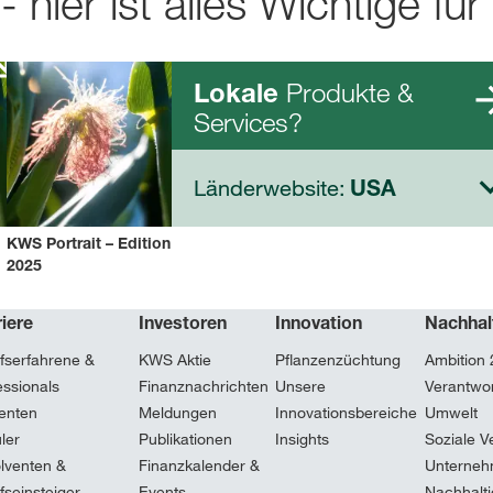
- hier ist alles Wichtige für
k
Produkte &
Lokale
Services?
Länderwebsite:
USA
KWS Portrait – Edition
2025
iere
Investoren
Innovation
Nachhal
fserfahrene &
KWS Aktie
Pflanzenzüchtung
Ambition
essionals
Finanznachrichten
Unsere
Verantwor
enten
Meldungen
Innovationsbereiche
Umwelt
ler
Publikationen
Insights
Soziale V
lventen &
Finanzkalender &
Unterneh
fseinsteiger
Events
Nachhalti