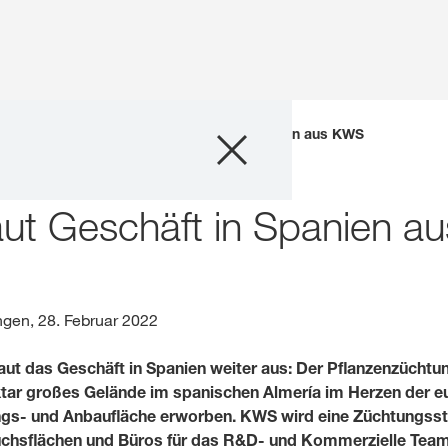
Unternehmen
se
KWS Gemüse baut Geschäft in Spanien aus KWS
Geschäftsfelder
t Geschäft in Spanien a
Karriere
Investoren
gen, 28. Februar 2022
 das Geschäft in Spanien weiter aus: Der Pflanzenzüchtun
Innovation
ktar großes Gelände im spanischen Almería im Herzen der 
s- und Anbaufläche erworben. KWS wird eine Züchtungsstat
Nachhaltigkeit
chsflächen und Büros für das R&D- und Kommerzielle Team