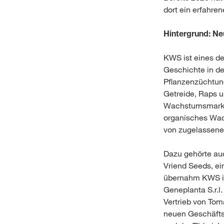
dort ein erfahre
Hintergrund: Ne
KWS ist eines de
Geschichte in de
Pflanzenzüchtung
Getreide, Raps u
Wachstumsmarkt 
organisches Wach
von zugelassene
Dazu gehörte au
Vriend Seeds, ei
übernahm KWS im
Geneplanta S.r.l.
Vertrieb von Tom
neuen Geschäftsb