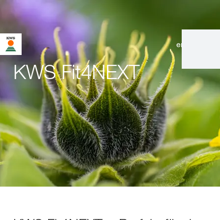
en
|
de
KWS Fit4NEXT