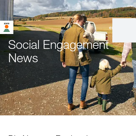
en
|
de
Social Engagement
News