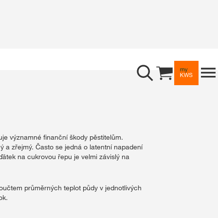
Kukuřice
Poradenství
Cukrovka
Digitální služby
Vedení porostů
Řepka
Zakládání porostů
myKWS
Novinky a události
Čirok
Příprava osiva
Předpověď počasí
ti
Žito
Novinky
uje významné finanční škody pěstitelům.
Využití kukuřičné siláže
Kalkulačka pro výpočet 
ý a zřejmý. Často se jedná o latentní napadení
O nás
ďátek na cukrovou řepu je velmi závislý na
Slunečnice
Události
Sklizeň
Optimalizace výsevku ku
Společnost
součtem průměrných teplot půdy v jednotlivých
ok.
Field Vitality Check
Kariéra