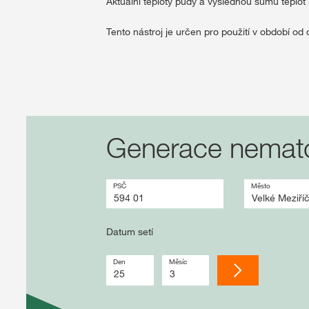
Aktuální teploty půdy a výslednou sumu teplot 
Tento nástroj je určen pro použití v období od 
Přesné jméno
Datum setí
součet oteplování
Generace nematod
PSČ
Město
Datum setí
Den
Měsíc