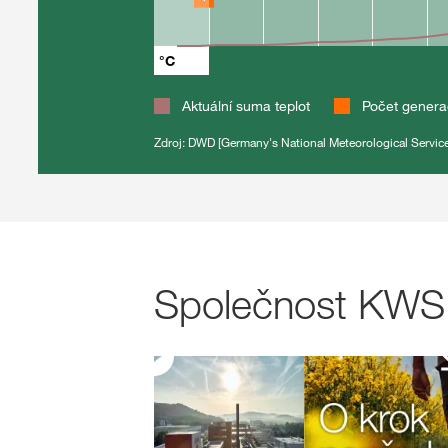
°C
Aktuální suma teplot
Počet genera
Zdroj: DWD [Germany's National Meteorological Service
Společnost KWS v