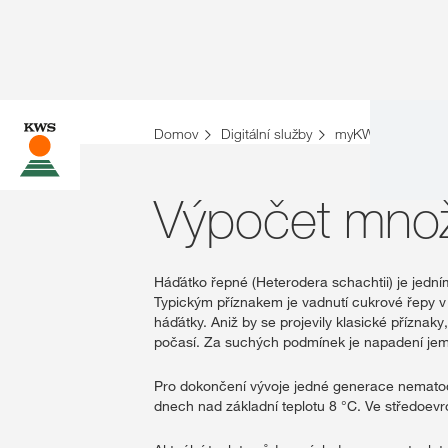
Domov
Digitální služby
myKWS
Výpoč
Výpočet mno
Háďátko řepné (Heterodera schachtii) je jedn
Typickým příznakem je vadnutí cukrové řepy v 
háďátky. Aniž by se projevily klasické příznak
počasí. Za suchých podmínek je napadení jem
Pro dokončení vývoje jedné generace nematodů
dnech nad základní teplotu 8 °C. Ve středoev