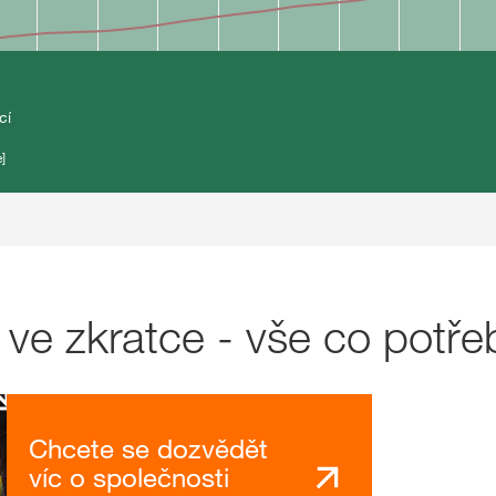
cí
]
e zkratce - vše co potře
Chcete se dozvědět
víc o společnosti