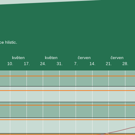
 hlístic.
květen
květen
červen
červen
10.
17.
24.
31.
7.
14.
21.
28.