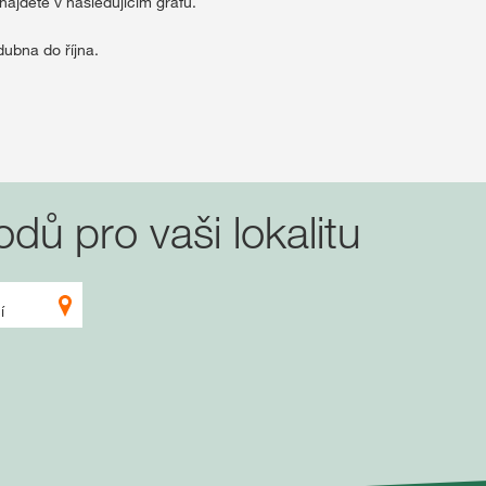
najdete v následujícím grafu.
Rezervace osiva
dubna do října.
Exkluzivní obs
P
ů pro vaši lokalitu
REG
Mezinárodn
skupiny KW
kws.com/co