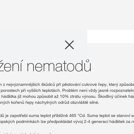
Produkty
et množení nematodů
Poradenství
žení nematodů
Novinky a událos
ím z nejvýznamnějších škůdců při pěstování cukrové řepy, který způsob
porostech při vyšších teplotách. Problém není vždy jasně rozpoznateln
Digitální služby
y, háďátka již mohou způsobit až 10% ztrátu výnosu. Škodlivý účinek há
ných kořenů řepy náchylných odrůd obzvláště silné.
O nás
 je zapotřebí suma teplot přibližně 465 °Cd. Suma teplot se stanoví 
ropských podmínkách lze předpokládat vývoj 2-4 generací háďátek za r
Kontaktujte nás