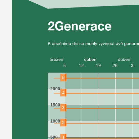
2
Generace
K dnešnímu dni se mohly vyvinout dvě generace
březen
duben
duben
5.
12.
19.
26.
3.
5
2000
4
1500
3
1000
2
500
1