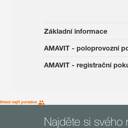
Základní informace
AMAVIT - poloprovozní p
AMAVIT - registrační po
Ihned najít poradce
Najděte si svého