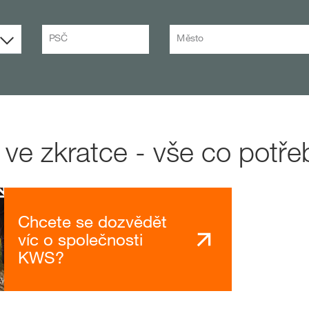
PSČ
Město
e zkratce - vše co potře
Chcete se dozvědět
víc o společnosti
KWS?