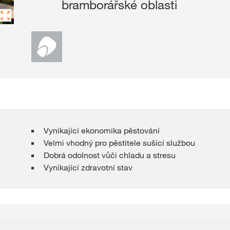
bramborářské oblasti
Rezervace osiva
Exkluzivní obs
P
REG
Vynikající ekonomika pěstování
Velmi vhodný pro pěstitele sušící službou
Mezinárodn
Dobrá odolnost vůči chladu a stresu
skupiny KW
Vynikající zdravotní stav
kws.com/co