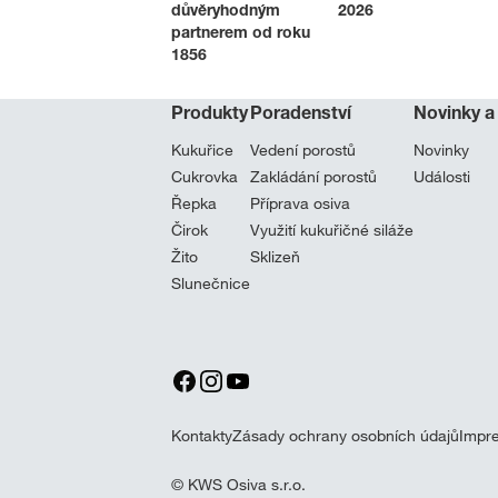
důvěryhodným
2026
partnerem od roku
1856
Produkty
Poradenství
Novinky a
Kukuřice
Vedení porostů
Novinky
Cukrovka
Zakládání porostů
Události
Řepka
Příprava osiva
Čirok
Využití kukuřičné siláže
Žito
Sklizeň
Slunečnice
Kontakty
Zásady ochrany osobních údajů
Impr
© KWS Osiva s.r.o.