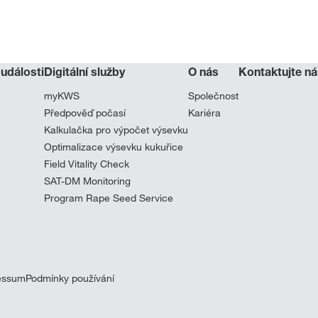
 události
Digitální služby
O nás
Kontaktujte ná
myKWS
Společnost
Předpověď počasí
Kariéra
Kalkulačka pro výpočet výsevku
Optimalizace výsevku kukuřice
Field Vitality Check
SAT-DM Monitoring
Program Rape Seed Service
essum
Podmínky používání