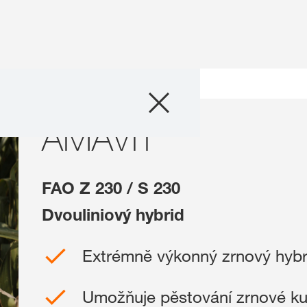
Produkty
ridů
AMAVIT
AMAVIT
Poradenství
Novinky a událos
FAO Z 230 / S 230
Digitální služby
Dvouliniový hybrid
Extrémně výkonný zrnový hybr
O nás
Umožňuje pěstování zrnové kuku
Kontaktujte nás