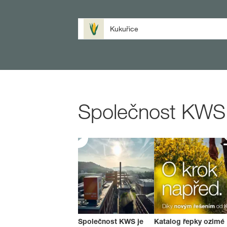
Kukuřice
Společnost KWS v
Společnost KWS je
Katalog řepky ozimé