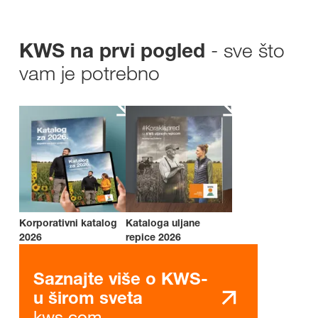
- sve što
KWS na prvi pogled
vam je potrebno
Korporativni katalog
Kataloga uljane
2026
repice 2026
Saznajte više o KWS-
u širom sveta
kws.com