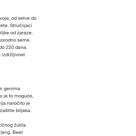
voja, od setve do
ekte. Stručnjaci
iljke od zaraze.
okorodno seme.
 do 220 dana.
 izdržljivost
im genima
ko je to moguće,
ija naročito je
aštite biljaka.
tičnog žutila
 (eng. Beet