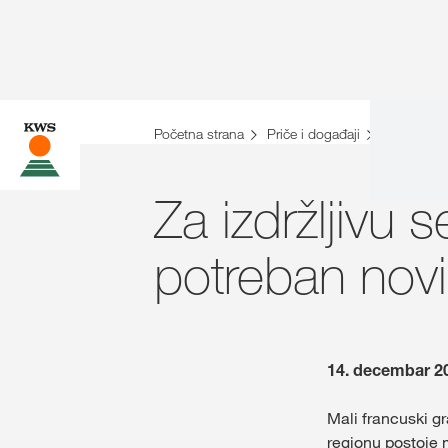
Početna strana
Priče i događaji
Priče
Sv
Za izdržljivu 
potreban novi
14. decembar 2
Mali francuski g
regionu postoje 