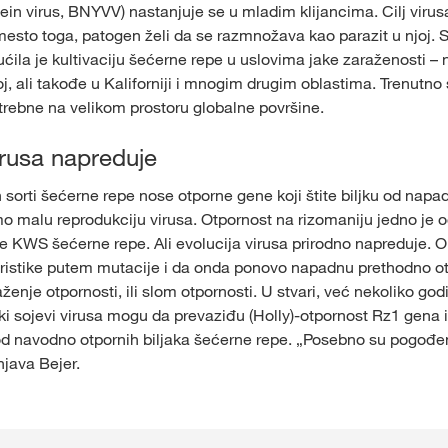
ein virus, BNYVV) nastanjuje se u mladim klijancima. Cilj virusa
esto toga, patogen želi da se razmnožava kao parazit u njoj. S
ila je kultivaciju šećerne repe u uslovima jake zaraženosti – na 
, ali takođe u Kaliforniji i mnogim drugim oblastima. Trenutno
trebne na velikom prostoru globalne površine.
irusa napreduje
sorti šećerne repe nose otporne gene koji štite biljku od napad
o malu reprodukciju virusa. Otpornost na rizomaniju jedno je 
te KWS šećerne repe. Ali evolucija virusa prirodno napreduje. 
istike putem mutacije i da onda ponovo napadnu prethodno ot
ženje otpornosti, ili slom otpornosti. U stvari, već nekoliko go
ki sojevi virusa mogu da prevaziđu (Holly)‑otpornost Rz1 gena i
d navodno otpornih biljaka šećerne repe. „Posebno su pogođen
njava Bejer.