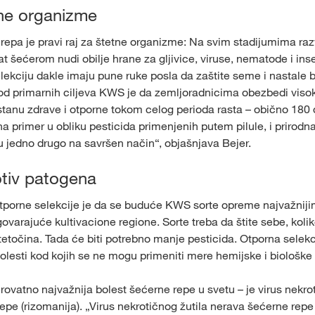
tne organizme
repa je pravi raj za štetne organizme: Na svim stadijumima raz
t šećerom nudi obilje hrane za gljivice, viruse, nematode i ins
lekciju dakle imaju pune ruke posla da zaštite seme i nastale b
od primarnih ciljeva KWS je da zemljoradnicima obezbedi vis
ostanu zdrave i otporne tokom celog perioda rasta – obično 180
 na primer u obliku pesticida primenjenih putem pilule, i prirodna
ju jedno drugo na savršen način“, objašnjava Bejer.
tiv patogena
tporne selekcije je da se buduće KWS sorte opreme najvažnij
ovarajuće kultivacione regione. Sorte treba da štite sebe, koli
tetočina. Tada će biti potrebno manje pesticida. Otporna selekc
lesti kod kojih se ne mogu primeniti mere hemijske i biološke z
rovatno najvažnija bolest šećerne repe u svetu – je virus nekro
epe (rizomanija). „Virus nekrotičnog žutila nerava šećerne repe