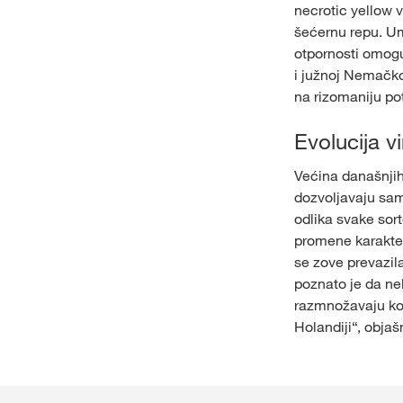
necrotic yellow v
šećernu repu. Um
otpornosti omoguć
i južnoj Nemačkoj
na rizomaniju po
Evolucija v
Većina današnjih 
dozvoljavaju sam
odlika svake sor
promene karakter
se zove prevazila
poznato je da ne
razmnožavaju ko
Holandiji“, objaš