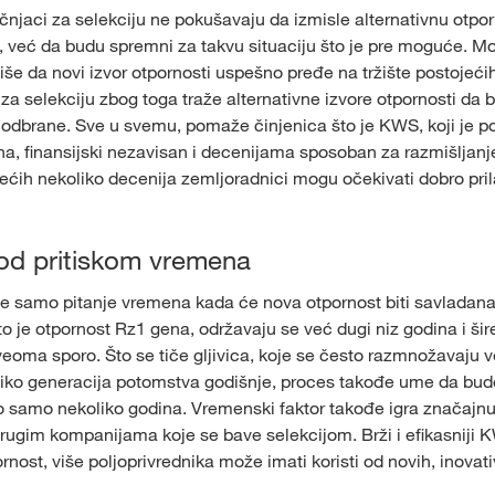
čnjaci za selekciju ne pokušavaju da izmisle alternativnu otpor
, već da budu spremni za takvu situaciju što je pre moguće. Mo
više da novi izvor otpornosti uspešno pređe na tržište postojećih
 za selekciju zbog toga traže alternativne izvore otpornosti da bi 
 odbrane. Sve u svemu, pomaže činjenica što je KWS, koji je 
na, finansijski nezavisan i decenijama sposoban za razmišljanje
ećih nekoliko decenija zemljoradnici mogu očekivati dobro pri
pod pritiskom vremena
e samo pitanje vremena kada će nova otpornost biti savladana
to je otpornost Rz1 gena, održavaju se već dugi niz godina i šir
veoma sporo. Što se tiče gljivica, koje se često razmnožavaju v
liko generacija potomstva godišnje, proces takođe ume da bud
o samo nekoliko godina. Vremenski faktor takođe igra značajnu
drugim kompanijama koje se bave selekcijom. Brži i efikasniji
rnost, više poljoprivrednika može imati koristi od novih, inovat