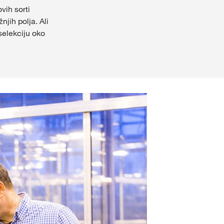
vih sorti
Naš tim - Bačka
jih polja. Ali
selekciju oko
Naš tim - Centralna Srbi
držaj
Ostali zaposleni
IJAVITE SE
ISTRUJTE SE
KVS
ne teme
s.com/corp