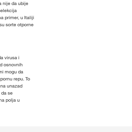
 nije da ubije
elekcija
primer, u Italiji
 su sorte otporne
a virusa i
od osnovnih
Oni mogu da
pornu repu. To
dina unazad
 da se
a polja u