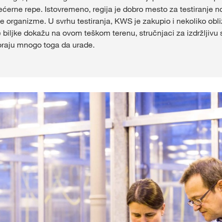
ćerne repe. Istovremeno, regija je dobro mesto za testiranje no
Shop
e organizme. U svrhu testiranja, KWS je zakupio i nekoliko obližn
 biljke dokažu na ovom teškom terenu, stručnjaci za izdržljivu 
oraju mnogo toga da urade.
Ekskluzivni sa
sa
myKWS
PR
REG
Međunarod
Grupe na kw