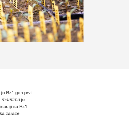
 je Rz1 gen prvi
 maritima
je
naciji sa Rz1
ka zaraze