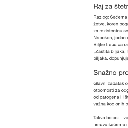
Raj za šte
Razlog: Šećerna 
žetve, koren boga
za rezistentnu se
Napokon, jedan 
Biljke treba da 
„Zaštita biljaka,
biljaka, dopunju
Snažno pro
Glavni zadatak o
otpornosti za odg
od patogena ili š
važna kod onih bo
Takva bolest – ve
nerava šećerne r