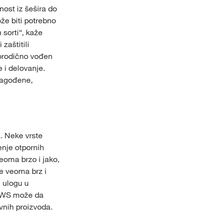
nost iz šešira do
že biti potrebno
 sorti“, kaže
zaštitili
porodično vođen
 i delovanje.
lagođene,
. Neke vrste
enje otpornih
eoma brzo i jako,
e veoma brz i
 ulogu u
 KWS može da
ivnih proizvoda.