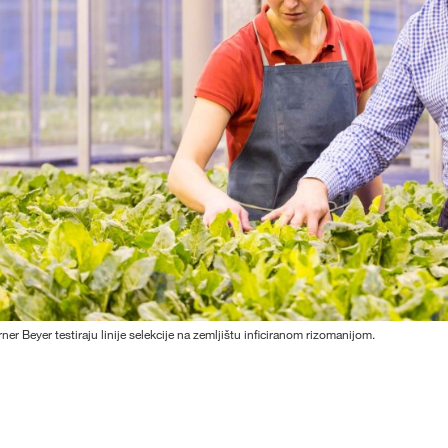
ner Beyer testiraju linije selekcije na zemljištu inficiranom rizomanijom.