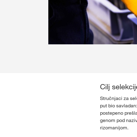
Cilj selekci
Stručnjaci za sel
put bio savladan:
postepeno prešla
genom pod naziv
rizomanijom.