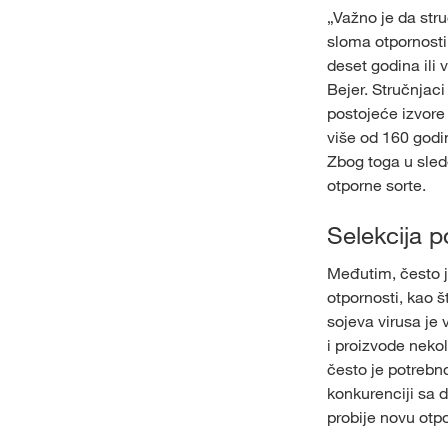
„Važno je da stru
sloma otpornosti
deset godina ili 
Bejer. Stručnjaci
postojeće izvore
više od 160 godi
Zbog toga u sled
otporne sorte.
Selekcija 
Međutim, često j
otpornosti, kao š
sojeva virusa je 
i proizvode neko
često je potrebn
konkurenciji sa 
probije novu otpo