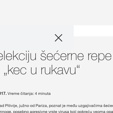
Proizvodi
et poljoprivrede
Izdržljiva selekcija
Agro saveti
selekciju šećerne repe
Priče i događaji
 „kec u rukavu“
Digitalne usluge
O nama
017.
Vreme čitanja: 4 minuta
rad Pitivije, južno od Pariza, poznat je među uzgajivačima šeć
Kontakt
mnoge, posebno agresivne vrste virusa koji pokreću veoma op