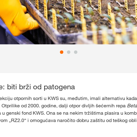
je: biti brži od patogena
ekciju otpornih sorti u KWS su, međutim, imali alternativu kada
 Otprilike od 2000. godine, dalji otpor divljih šećernih repa
Beta
 u genski fond KWS. Ona se na nekim tržištima plasira u kombi
om „RZ2.0“ i omogućava naročito dobru zaštitu od teškog obli