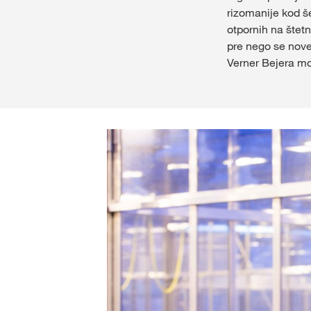
rizomanije kod še
otpornih na štetn
pre nego se nove
Verner Bejera m