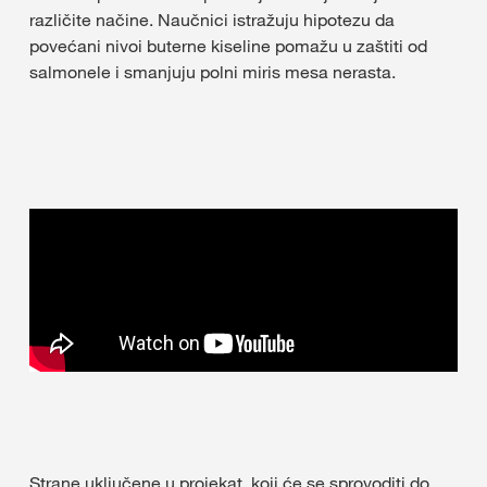
različite načine. Naučnici istražuju hipotezu da
povećani nivoi buterne kiseline pomažu u zaštiti od
salmonele i smanjuju polni miris mesa nerasta.
Strane uključene u projekat, koji će se sprovoditi do