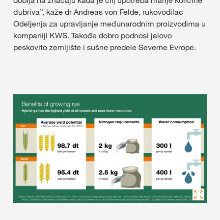
đubriva”, kaže dr Andreas von Felde, rukovodilac
Odeljenja za upravljanje međunarodnim proizvodima u
kompaniji KWS. Takođe dobro podnosi jalovo
peskovito zemljište i sušne predele Severne Evrope.