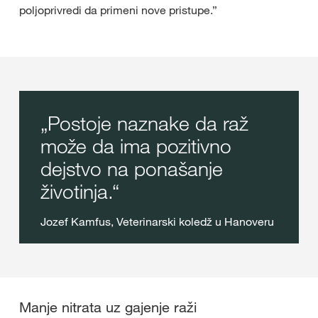
poljoprivredi da primeni nove pristupe.”
Postoje naznake da raž
može da ima pozitivno
dejstvo na ponašanje
životinja.
Jozef Kamfus, Veterinarski koledž u Hanoveru
Manje nitrata uz gajenje raži