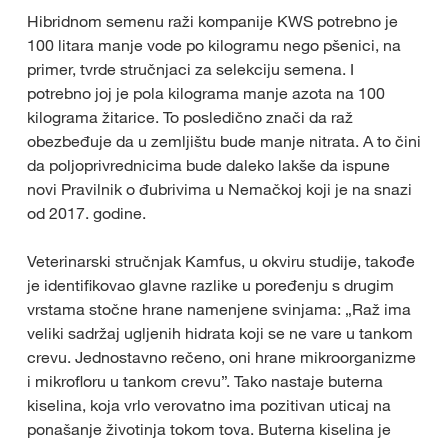
Hibridnom semenu raži kompanije KWS potrebno je
100 litara manje vode po kilogramu nego pšenici, na
primer, tvrde stručnjaci za selekciju semena. I
potrebno joj je pola kilograma manje azota na 100
kilograma žitarice. To posledično znači da raž
obezbeđuje da u zemljištu bude manje nitrata. A to čini
da poljoprivrednicima bude daleko lakše da ispune
novi Pravilnik o đubrivima u Nemačkoj koji je na snazi
od 2017. godine.
Veterinarski stručnjak Kamfus, u okviru studije, takođe
je identifikovao glavne razlike u poređenju s drugim
vrstama stočne hrane namenjene svinjama: „Raž ima
veliki sadržaj ugljenih hidrata koji se ne vare u tankom
crevu. Jednostavno rečeno, oni hrane mikroorganizme
i mikrofloru u tankom crevu”. Tako nastaje buterna
kiselina, koja vrlo verovatno ima pozitivan uticaj na
ponašanje životinja tokom tova. Buterna kiselina je