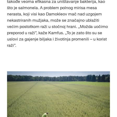
takođe veoma efikasna za uništavanje bakterija, kao
što je salmonela. A problem polnog mirisa mesa
nerasta, koji visi kao Damokleov mač nad uzgojem
nekastriranih mužjaka, može se značajno ublažiti
većim postotkom raži u stočnoj hrani. „Možda uočimo
preporod u raži”, kaže Kamfus. „To je zato što su se
uslovi za gajenje biljaka i životinja promenili – u korist
raži”.