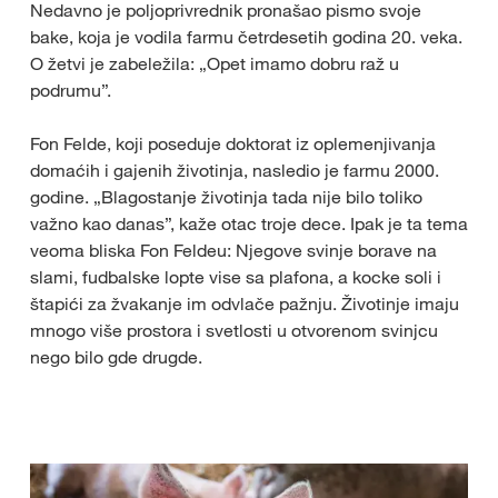
Nedavno je poljoprivrednik pronašao pismo svoje
bake, koja je vodila farmu četrdesetih godina 20. veka.
O žetvi je zabeležila: „Opet imamo dobru raž u
podrumu”.
Fon Felde, koji poseduje doktorat iz oplemenjivanja
domaćih i gajenih životinja, nasledio je farmu 2000.
godine. „Blagostanje životinja tada nije bilo toliko
važno kao danas”, kaže otac troje dece. Ipak je ta tema
veoma bliska Fon Feldeu: Njegove svinje borave na
slami, fudbalske lopte vise sa plafona, a kocke soli i
štapići za žvakanje im odvlače pažnju. Životinje imaju
mnogo više prostora i svetlosti u otvorenom svinjcu
nego bilo gde drugde.