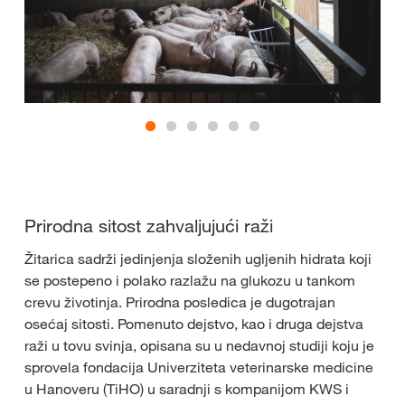
Prirodna sitost zahvaljujući raži
Žitarica sadrži jedinjenja složenih ugljenih hidrata koji
se postepeno i polako razlažu na glukozu u tankom
crevu životinja. Prirodna posledica je dugotrajan
osećaj sitosti. Pomenuto dejstvo, kao i druga dejstva
raži u tovu svinja, opisana su u nedavnoj studiji koju je
sprovela fondacija Univerziteta veterinarske medicine
u Hanoveru (TiHO) u saradnji s kompanijom KWS i