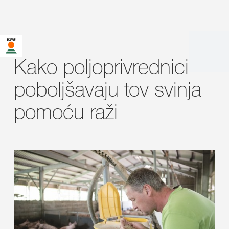
Kako poljoprivrednici
poboljšavaju tov svinja
pomoću raži