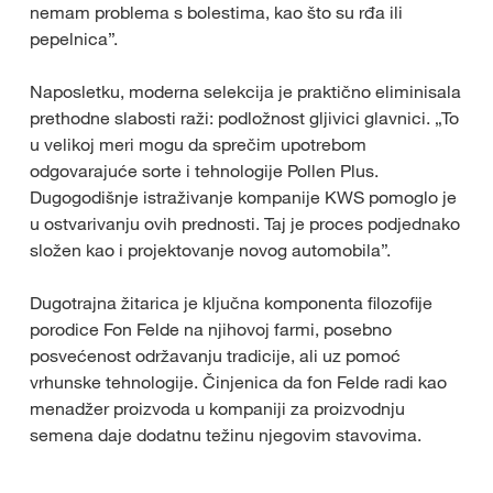
nemam problema s bolestima, kao što su rđa ili
pepelnica”.
Naposletku, moderna selekcija je praktično eliminisala
prethodne slabosti raži: podložnost gljivici glavnici. „To
u velikoj meri mogu da sprečim upotrebom
odgovarajuće sorte i tehnologije Pollen Plus.
Dugogodišnje istraživanje kompanije KWS pomoglo je
u ostvarivanju ovih prednosti. Taj je proces podjednako
složen kao i projektovanje novog automobila”.
Dugotrajna žitarica je ključna komponenta filozofije
porodice Fon Felde na njihovoj farmi, posebno
posvećenost održavanju tradicije, ali uz pomoć
vrhunske tehnologije. Činjenica da fon Felde radi kao
menadžer proizvoda u kompaniji za proizvodnju
semena daje dodatnu težinu njegovim stavovima.