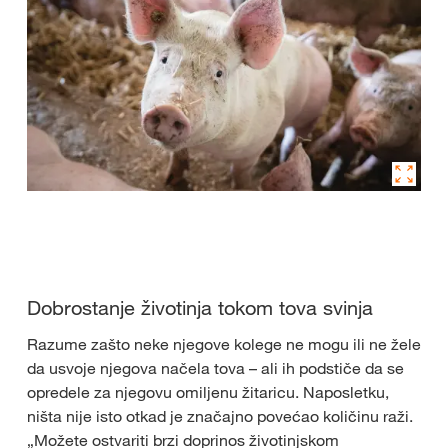
Dobrostanje životinja tokom tova svinja
Razume zašto neke njegove kolege ne mogu ili ne žele
da usvoje njegova načela tova – ali ih podstiče da se
opredele za njegovu omiljenu žitaricu. Naposletku,
ništa nije isto otkad je značajno povećao količinu raži.
„Možete ostvariti brzi doprinos životinjskom