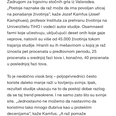
Zadrugom za trgovinu stočnih grla iz Valsrodea.
„Postoje naznake da raž može da ima povoljan uticaj
na ponašanje životinja”, kaže Jozef Kamfus (Josef
Kamphues), profesor Instituta za prehranu životinja na
Univerzitetu TiHO i vodeći autor studije. Osamnaest
farmi koje učestvuju, uključujući deset onih koje gaje
veprove, natovili su više od 45.000 životinja tokom
trajanja studije. Hranili su ih mešavinom u kojoj je raž
iznosila pet procenata u predtovnom periodu, 25
procenata u srednjoj fazi tova i, konačno, 40 procenata
u poslednjoj fazi tova.
To je neobično visok broj – poljoprivrednici često
koriste daleko manje raži u tovljenju svinja. Ipak,
rezultati studije ukazuju na to da postoji dobar razlog
da se taj trend preokrene. I ne samo zato što su svinje
site. „Jednostavno ne možemo da nastavimo da
koristimo tako mnogo đubriva kao u proteklim
decenijama”, kaže Kamfus. „A raž pomaže