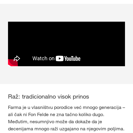
Raž: tradicionalno visok prinos
Farma je u vlasništvu porodice već mnogo generacija –
ali čak ni Fon Felde ne zna tačno koliko dugo.
Međutim, nesumnjivo može da dokaže da je
decenijama mnogo raži uzgajano na njegovim poljima.