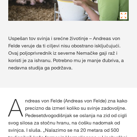
Uspešan tov svinja i srećne životinje – Andreas von
Felde veruje da ti ciljevi nisu obostrano isključujući.
Ovaj poljoprivrednik iz severne Nemačke gaji raž i
koristi je za ishranu. Potrebno mu je manje đubriva, a
nedavna studija ga podržava.
A
ndreas von Felde (Andreas von Felde) zna kako
precizno da izmeri koliko su svinje zadovoljne.
Pedesetdvogodišnjak se oslanja na zid od cigli
svog silosa za stočnu hranu, na ćošku nadomak od
svinjca. I sluša. „Nalazimo se na 20 metara od 500