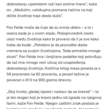
dobrostanju upotrebom raži kao stočne hrane”, kaže
on. „Međutim, celokupna promena načina na koji
držite životinje traje dosta duže”.
Fon Felde može da čuje da su svinje dobro – a to i
oseća kada je u svom stadu. Poljoprivrednik često
ulazi među životinje kako bi proverio da li je sve kako
treba da bude: „Potrebno je da provodite dosta
vremena sa svojim životinjama. Tada primetite mnoge
stvari”. Fon Felde ima i brojčane podatke koji potvrđuju
da raž ima mnogo veći uticaj od unapređenja
dobrostanja životinja: Količina krtog mesa porasla je s
58 procenata na 62 procenta, a porast težine je
povećan s 810 na 900 grama dnevno.
„Stoj čvrsto, gledaj ispred i nastavi da se krećeš” – to
je bio slogan koji je krasio jednu od zgrada na njegovoj
farmi, kaže Fon Felde. Njegov zaštitni znak postala je
kombinacija tradicije i modernih metoda, blagostanja