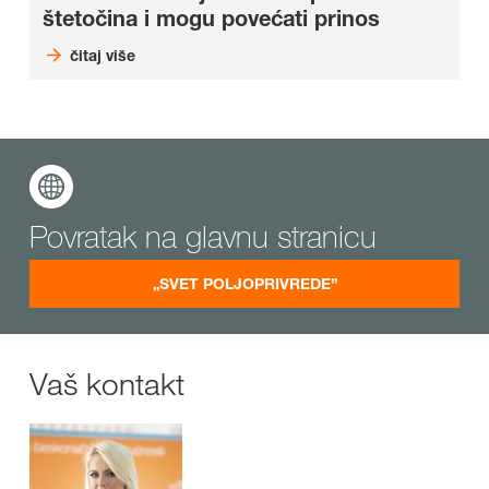
štetočina i mogu povećati prinos
čitaj više
Povratak na glavnu stranicu
„SVET POLJOPRIVREDE”
Vaš kontakt