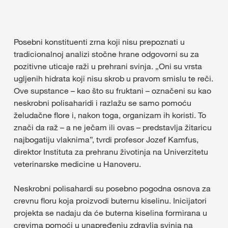
Posebni konstituenti zrna koji nisu prepoznati u
tradicionalnoj analizi stočne hrane odgovorni su za
pozitivne uticaje raži u prehrani svinja. „Oni su vrsta
ugljenih hidrata koji nisu skrob u pravom smislu te reči.
Ove supstance – kao što su fruktani – označeni su kao
neskrobni polisaharidi i razlažu se samo pomoću
želudačne flore i, nakon toga, organizam ih koristi. To
znači da raž – a ne ječam ili ovas – predstavlja žitaricu
najbogatiju vlaknima”, tvrdi profesor Jozef Kamfus,
direktor Instituta za prehranu životinja na Univerzitetu
veterinarske medicine u Hanoveru.
Neskrobni polisahardi su posebno pogodna osnova za
crevnu floru koja proizvodi buternu kiselinu. Inicijatori
projekta se nadaju da će buterna kiselina formirana u
crevima pomoći u unapređenju zdravlja svinja na