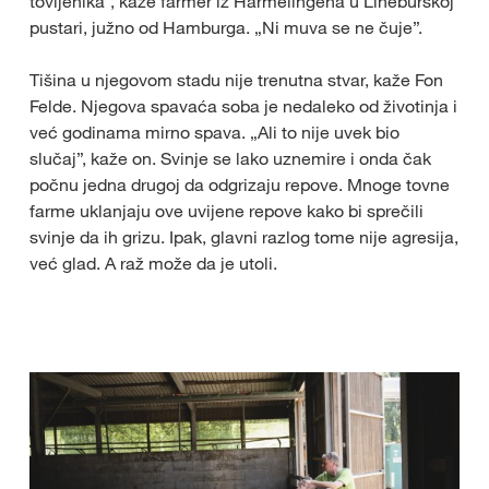
tovljenika”, kaže farmer iz Harmelingena u Lineburškoj
pustari, južno od Hamburga. „Ni muva se ne čuje”.
Tišina u njegovom stadu nije trenutna stvar, kaže Fon
Felde. Njegova spavaća soba je nedaleko od životinja i
već godinama mirno spava. „Ali to nije uvek bio
slučaj”, kaže on. Svinje se lako uznemire i onda čak
počnu jedna drugoj da odgrizaju repove. Mnoge tovne
farme uklanjaju ove uvijene repove kako bi sprečili
svinje da ih grizu. Ipak, glavni razlog tome nije agresija,
već glad. A raž može da je utoli.