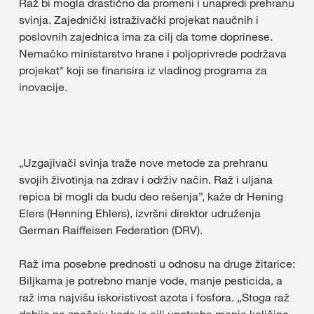
Raž bi mogla drastično da promeni i unapredi prehranu
svinja. Zajednički istraživački projekat naučnih i
poslovnih zajednica ima za cilj da tome doprinese.
Nemačko ministarstvo hrane i poljoprivrede podržava
projekat* koji se finansira iz vladinog programa za
inovacije.
„Uzgajivači svinja traže nove metode za prehranu
svojih životinja na zdrav i održiv način. Raž i uljana
repica bi mogli da budu deo rešenja”, kaže dr Hening
Elers (Henning Ehlers), izvršni direktor udruženja
German Raiffeisen Federation (DRV).
Raž ima posebne prednosti u odnosu na druge žitarice:
Biljkama je potrebno manje vode, manje pesticida, a
raž ima najvišu iskoristivost azota i fosfora. „Stoga raž
dobija na značaju kada je cilj upotreba manje količine