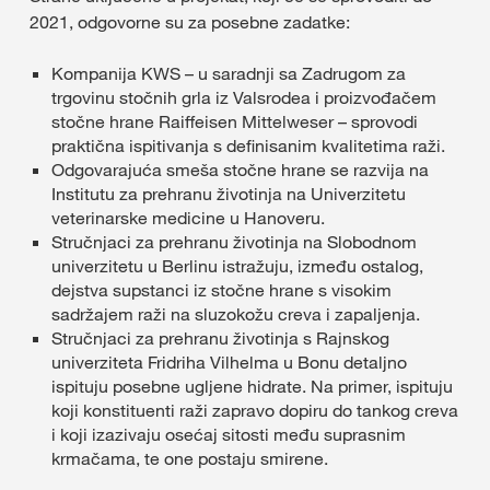
2021, odgovorne su za posebne zadatke:
Kompanija KWS – u saradnji sa Zadrugom za
trgovinu stočnih grla iz Valsrodea i proizvođačem
stočne hrane Raiffeisen Mittelweser – sprovodi
praktična ispitivanja s definisanim kvalitetima raži.
Odgovarajuća smeša stočne hrane se razvija na
Institutu za prehranu životinja na Univerzitetu
veterinarske medicine u Hanoveru.
Stručnjaci za prehranu životinja na Slobodnom
univerzitetu u Berlinu istražuju, između ostalog,
dejstva supstanci iz stočne hrane s visokim
sadržajem raži na sluzokožu creva i zapaljenja.
Stručnjaci za prehranu životinja s Rajnskog
univerziteta Fridriha Vilhelma u Bonu detaljno
ispituju posebne ugljene hidrate. Na primer, ispituju
koji konstituenti raži zapravo dopiru do tankog creva
i koji izazivaju osećaj sitosti među suprasnim
krmačama, te one postaju smirene.