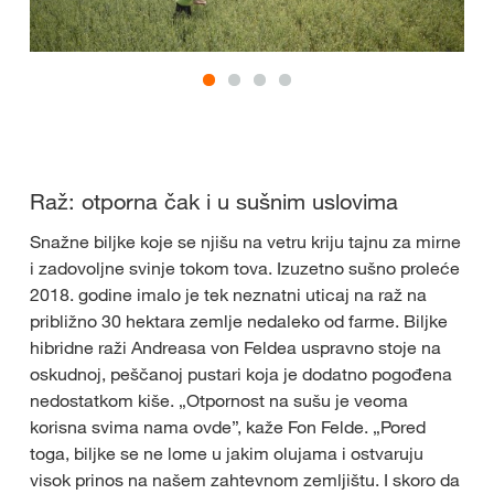
Raž: otporna čak i u sušnim uslovima
Snažne biljke koje se njišu na vetru kriju tajnu za mirne
i zadovoljne svinje tokom tova. Izuzetno sušno proleće
2018. godine imalo je tek neznatni uticaj na raž na
približno 30 hektara zemlje nedaleko od farme. Biljke
hibridne raži Andreasa von Feldea uspravno stoje na
oskudnoj, peščanoj pustari koja je dodatno pogođena
nedostatkom kiše. „Otpornost na sušu je veoma
korisna svima nama ovde”, kaže Fon Felde. „Pored
toga, biljke se ne lome u jakim olujama i ostvaruju
visok prinos na našem zahtevnom zemljištu. I skoro da