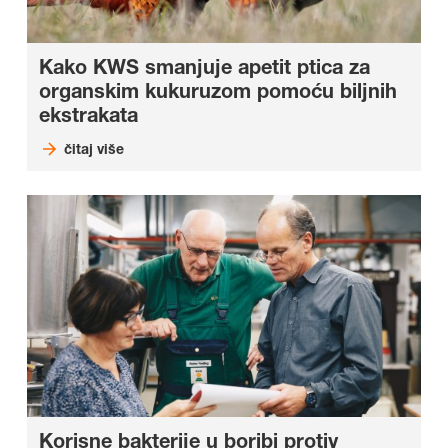
Kako KWS smanjuje apetit ptica za
organskim kukuruzom pomoću biljnih
ekstrakata
čitaj više
Korisne bakterije u boribi protiv