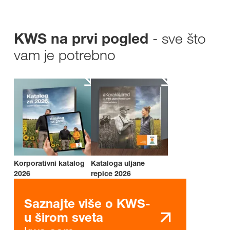
- sve što
KWS na prvi pogled
vam je potrebno
Korporativni katalog
Kataloga uljane
2026
repice 2026
Saznajte više o KWS-
u širom sveta