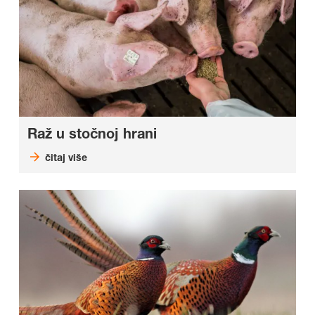
Raž u stočnoj hrani
čitaj više