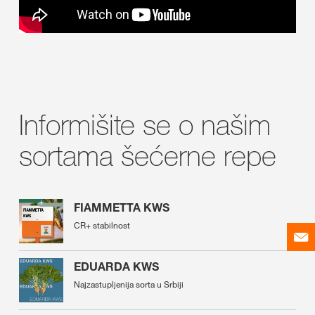
Informišite se o našim
sortama šećerne repe
FIAMMETTA KWS
CR+ stabilnost
EDUARDA KWS
Najzastupljenija sorta u Srbiji