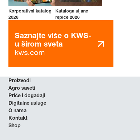
Korporativni katalog
Kataloga uljane
2026
repice 2026
Saznajte više o KWS-
u širom sveta
kws.com
Proizvodi
Agro saveti
Priče i događaji
Digitalne usluge
O nama
Kontakt
Shop