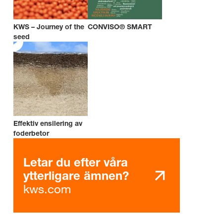
KWS – Journey of the
CONVISO® SMART
seed
Effektiv ensilering av
foderbetor
Letar du efter våra
ytterligare ämnen?
kws.com