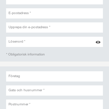
E-postadress *
Upprepa din e-postadress *
Lösenord *
* Obligatorisk information
Företag
Gata och husnummer *
Postnummer *