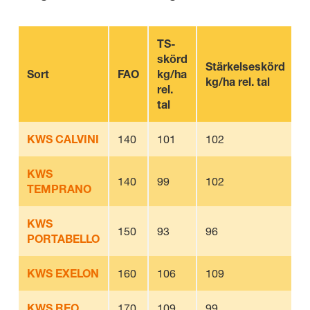
TS-
skörd
T
Stärkelseskörd
Sort
FAO
kg/ha
h
kg/ha rel. tal
rel.
tal
KWS CALVINI
140
101
102
3
KWS
140
99
102
3
TEMPRANO
KWS
150
93
96
3
PORTABELLO
KWS EXELON
160
106
109
3
KWS REO
170
109
99
3