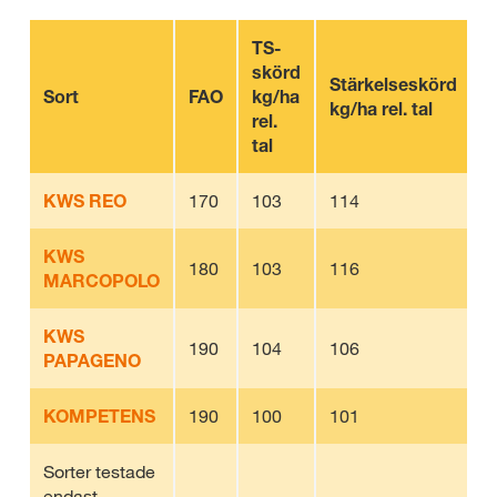
TS-
skörd
T
Stärkelseskörd
Sort
FAO
kg/ha
h
kg/ha rel. tal
rel.
tal
KWS REO
170
103
114
3
KWS
180
103
116
3
MARCOPOLO
KWS
190
104
106
3
PAPAGENO
KOMPETENS
190
100
101
3
Sorter testade
endast