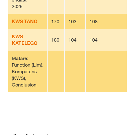
2025
KWS TANO
170
103
108
3
KWS
180
104
104
3
KATELEGO
Mätare:
Function (Lim),
Kompetens
(KWS),
Conclusion