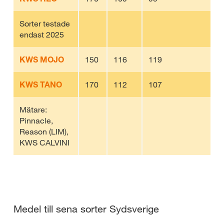
Sorter testade
endast 2025
KWS MOJO
150
116
119
3
KWS TANO
170
112
107
3
Mätare:
Pinnacle,
Reason (LIM),
KWS CALVINI
Medel till sena sorter Sydsverige