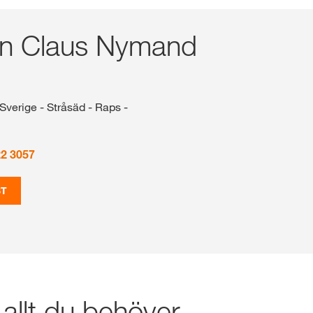
on Claus Nymand
Sverige - Stråsäd - Raps -
22 3057
ST
 allt du behöver