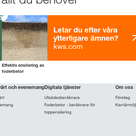
Letar du efter våra
ytterligare ämnen?
kws.com
Effektiv ensilering av
foderbetor
värt och evenemang
Digitala tjänster
Om oss
ärt
Utsädesberäknare
Företag
nemang
Foderbetor - beräknare för
Karriärmöj
toppensilering