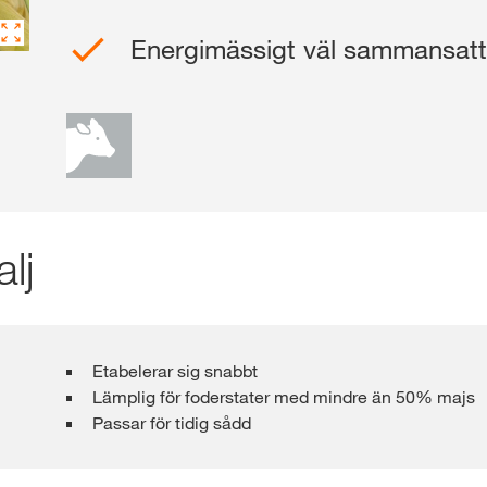
Energimässigt väl sammansat
Webshop
Exklusivt inneh
med
myKWS
lj
REG
KWS-koncer
Etabelerar sig snabbt
internatione
Lämplig för foderstater med mindre än 50% majs
kws.com/co
Passar för tidig sådd