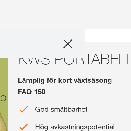
Produkter
ELLO
KWS PORTABEL
Rådgivning
Läsvärt och ev
Lämplig för kort växtsäsong
Digitala tjänster
FAO 150
God smältbarhet
Om oss
Hög avkastningspotential
Kontaktpersone