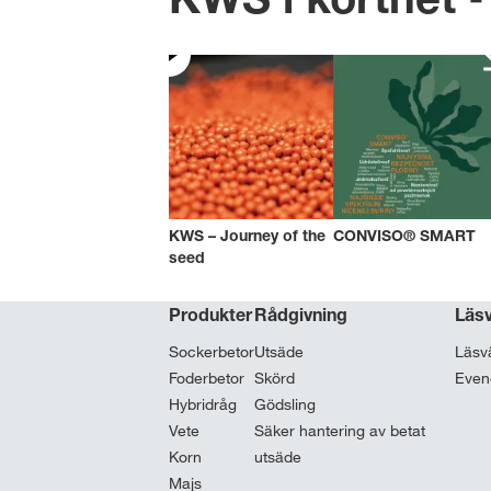
KWS – Journey of the
CONVISO® SMART
seed
Produkter
Rådgivning
Läs
Sockerbetor
Utsäde
Läsv
Foderbetor
Skörd
Eve
Hybridråg
Gödsling
Vete
Säker hantering av betat
Korn
utsäde
Majs