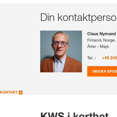
Din kontaktpers
Claus Nymand
Finland, Norge, 
Ärter - Majs
Tel .:
+45 24
SKICKA EPO
KONTAKT
-
KWS i korthet