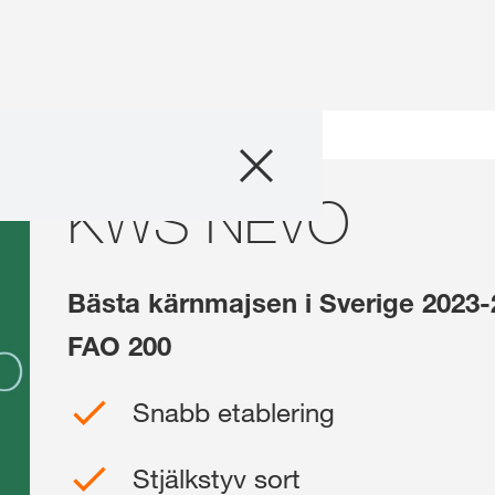
Produkter
KWS NEVO
Rådgivning
Läsvärt och ev
Bästa kärnmajsen i Sverige 2023-
Digitala tjänster
FAO 200
Snabb etablering
Om oss
Stjälkstyv sort
Kontaktpersone