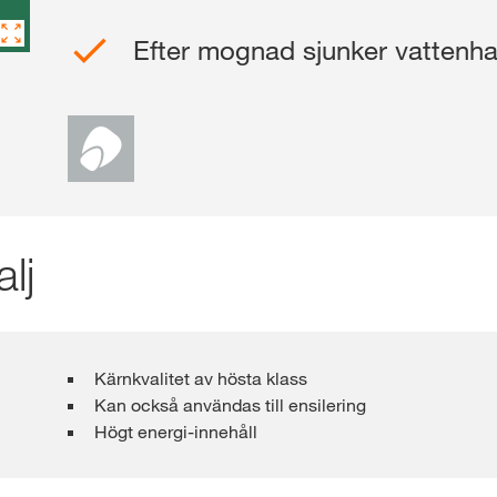
Efter mognad sjunker vattenha
Webshop
Exklusivt inneh
med
myKWS
lj
REG
KWS-koncer
Kärnkvalitet av hösta klass
internatione
Kan också användas till ensilering
kws.com/co
Högt energi-innehåll