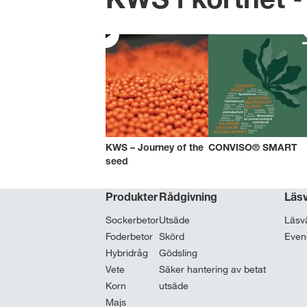
KWS – Journey of the
CONVISO® SMART
seed
Produkter
Rådgivning
Läs
Sockerbetor
Utsäde
Läsv
Foderbetor
Skörd
Eve
Hybridråg
Gödsling
Vete
Säker hantering av betat
Korn
utsäde
Majs