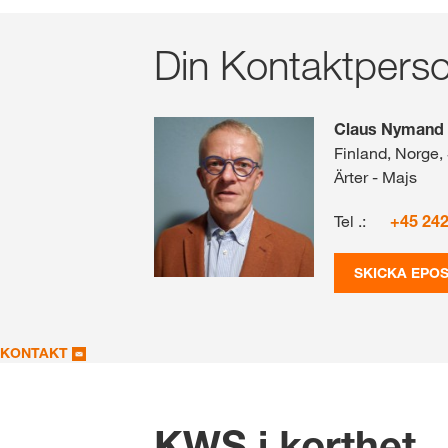
Din Kontaktpers
Claus Nymand
Finland, Norge, 
Ärter - Majs
Tel .:
+45 24
SKICKA EPO
KONTAKT
-
KWS i korthet