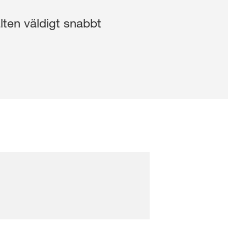
Webshop
lten väldigt snabbt
Foderbetor
Infosida för webshop
Stråsäd
åll
Sockerbetor
LOGGA IN
ISTRERA DIG
nens
på
lla frågor
rp