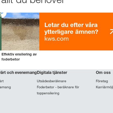
Letar du efter våra
ytterligare ämnen?
kws.com
Effektiv ensilering av
foderbetor
värt och evenemang
Digitala tjänster
Om oss
ärt
Utsädesberäknare
Företag
nemang
Foderbetor - beräknare för
Karriärmöj
toppensilering