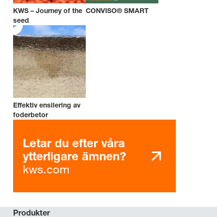
KWS – Journey of the
CONVISO® SMART
seed
Effektiv ensilering av
foderbetor
Letar du efter våra
ytterligare ämnen?
kws.com
Produkter