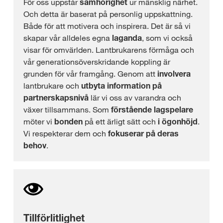
För oss uppstår
samhörighet
ur mänsklig närhet.
Och detta är baserat på personlig uppskattning.
Både för att motivera och inspirera. Det är så vi
skapar vår alldeles egna
laganda
, som vi också
visar för omvärlden. Lantbrukarens förmåga och
vår generationsöverskridande koppling är
grunden för vår framgång. Genom att
involvera
lantbrukare och
utbyta information på
partnerskapsnivå
lär vi oss av varandra och
växer tillsammans. Som
förstående lagspelare
möter vi
bonden
på ett ärligt sätt och
i ögonhöjd
.
Vi respekterar dem och
fokuserar på deras
behov
.
Tillförlitlighet