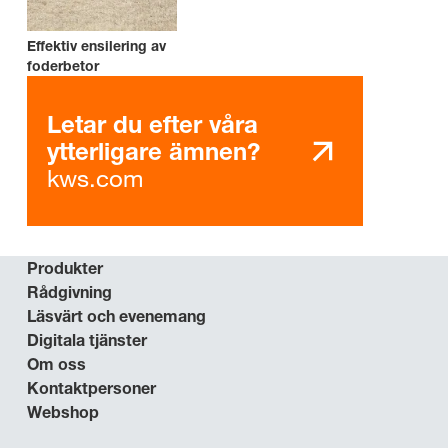
Effektiv ensilering av
foderbetor
Letar du efter våra
ytterligare ämnen?
kws.com
Produkter
Rådgivning
Läsvärt och evenemang
Digitala tjänster
Om oss
Kontaktpersoner
Webshop