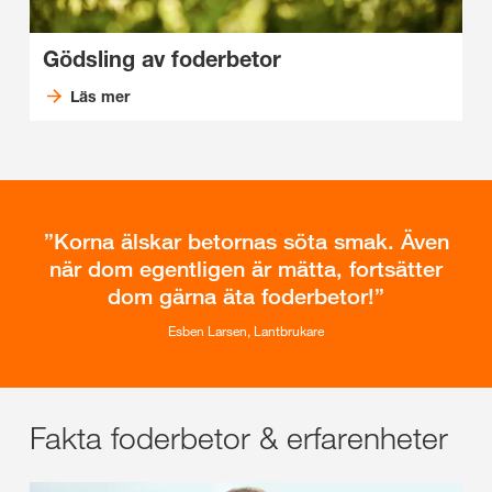
Gödsling av foderbetor
Läs mer
Korna älskar betornas söta smak. Även
när dom egentligen är mätta, fortsätter
dom gärna äta foderbetor!
Esben Larsen, Lantbrukare
Fakta foderbetor & erfarenheter