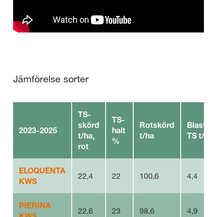
Jämförelse sorter
TS-
TS-
skörd
Rotskörd
Blastsk
2023-2025
halt
t/ha,
t/ha
TS t/ha
%
rot
ELOQUENTA
22,4
22
100,6
4,4
KWS
PIERINA
22,6
23
98,6
4,9
KWS