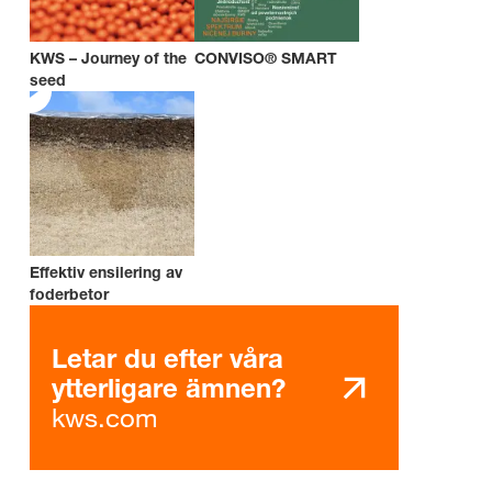
KWS – Journey of the
CONVISO® SMART
seed
Effektiv ensilering av
foderbetor
Letar du efter våra
ytterligare ämnen?
kws.com