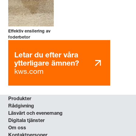
Effektiv ensilering av
foderbetor
Letar du efter våra
ytterligare ämnen?
kws.com
Produkter
Rådgivning
Läsvärt och evenemang
Digitala tjänster
Om oss
Kontaktpersoner