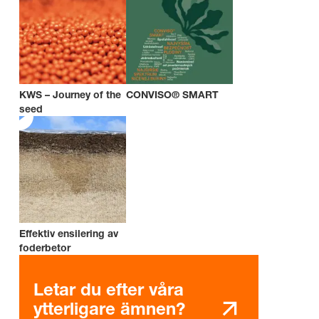
KWS – Journey of the
CONVISO® SMART
seed
Effektiv ensilering av
foderbetor
Letar du efter våra
ytterligare ämnen?