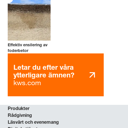
Effektiv ensilering av
foderbetor
Letar du efter våra
ytterligare ämnen?
kws.com
Produkter
Rådgivning
Läsvärt och evenemang