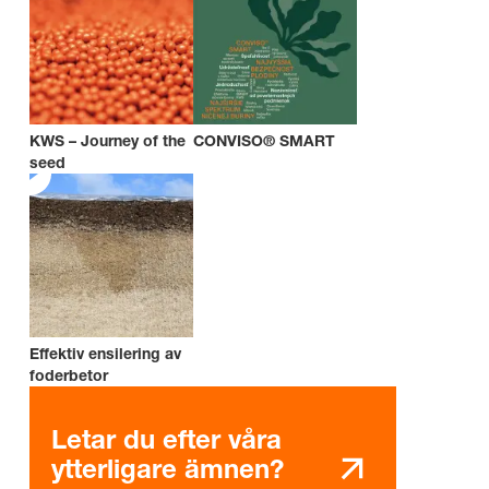
KWS – Journey of the
CONVISO® SMART
seed
Effektiv ensilering av
foderbetor
Letar du efter våra
ytterligare ämnen?