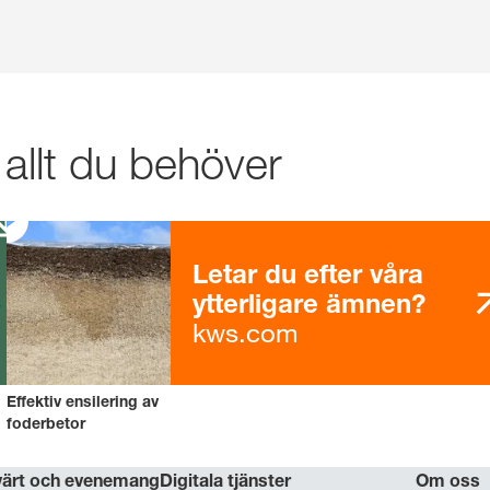
 allt du behöver
Letar du efter våra
ytterligare ämnen?
kws.com
Effektiv ensilering av
foderbetor
värt och evenemang
Digitala tjänster
Om oss