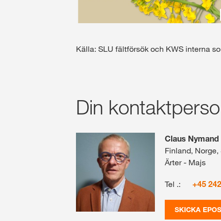
Källa: SLU fältförsök och KWS interna so
Din kontaktpers
Claus Nymand
Finland, Norge, 
Ärter - Majs
Tel .:
+45 24
SKICKA EPO