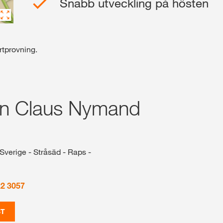
Snabb utveckling på hösten
Webshop
rtprovning.
Exklusivt inneh
med
myKWS
on Claus Nymand
REG
Sverige - Stråsäd - Raps -
KWS-koncer
internatione
22 3057
kws.com/co
ST