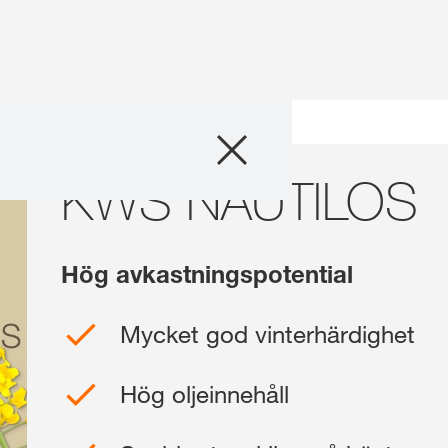
Produkter
KWS NAUTILOS
Rådgivning
Läsvärt och ev
Hög avkastningspotential
Digitala tjänster
Mycket god vinterhärdighet
Om oss
Hög oljeinnehåll
Kontaktpersone