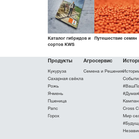
Каталог гибридов и
Путешествие семян
сортов KWS
Продукты
Агросервис
Истор
Кукуруза
Семена и Решения
Истори
Сахарная свёкла
Событи
Рожь
#ВашПа
Ячмень
#Думая
Пшеница
Кампан
Рапс
Cross C
Горох
Мир се
#Будущ
Незави