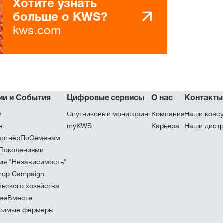
Хотите узнать
больше о KWS?
kws.com
Эксклюзіўны 
з
myKWS
УВАЙС
РЭ
ии и События
Цифровые сервисы
О нас
Контакты
и
Спутниковый мониторинг
Компания
Наши консу
я
myKWS
Карьера
Наши дист
Міжнародн
ртнёрПоСеменам
групы KWS 
Поколениями
kws.com/co
ия "Независимость"
rop Campaign
льского хозяйства
ееВместе
симые фермеры