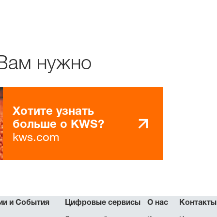
 Вам нужно
Хотите узнать
больше о KWS?
kws.com
ии и События
Цифровые сервисы
О нас
Контакты