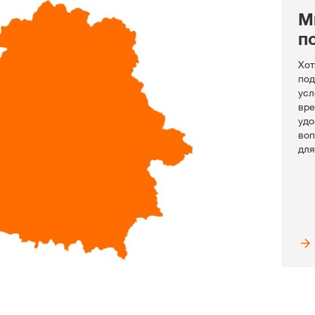
М
п
Эксклюзіўны 
з
myKWS
Хот
под
усл
УВАЙС
вре
удо
РЭ
воп
для
Міжнародн
групы KWS 
kws.com/co