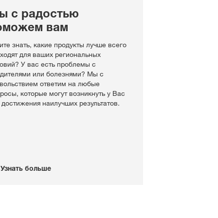
ы с радостью
#БудущееВместе
оможем вам
Наши дистрибьюторы
кантэнт
Независимые фермеры
ите знать, какие продукты лучше всего
ходят для ваших региональных
овий? У вас есть проблемы с
ЦІ Ў СІСТЭМУ
дителями или болезнями? Мы с
вольствием ответим на любые
ГІСТРАЦЫЯ
росы, которые могут возникнуть у Вас
 достижения наилучших результатов.
ыя тэмы
у
rp
Узнать больше