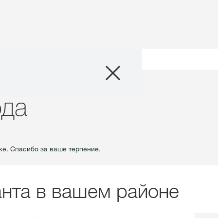
Продукты
года
Агросервис
ода
Истории и Соб
е. Спасибо за ваше терпение.
Цифровые сер
О нас
анта в вашем районе
Контакты