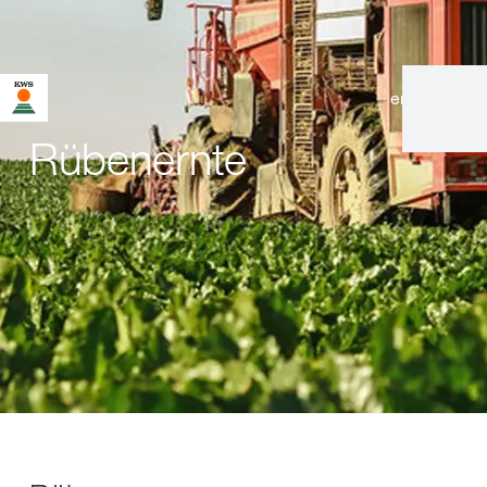
en
|
de
Rübenernte