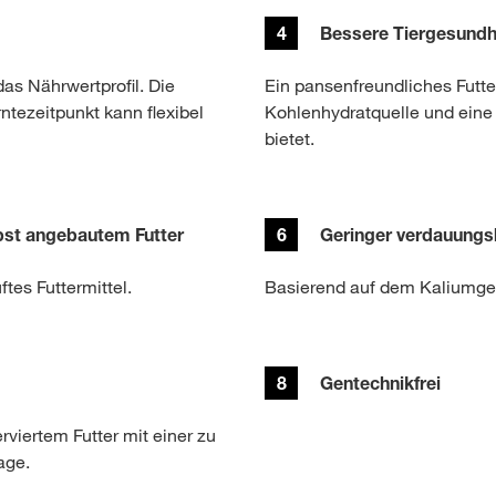
4
Bessere Tiergesundh
das Nährwertprofil. Die
Ein pansenfreundliches Futte
rntezeitpunkt kann flexibel
Kohlenhydratquelle und eine
bietet.
bst angebautem Futter
6
Geringer verdauungs
tes Futtermittel.
Basierend auf dem Kaliumgeh
8
Gentechnikfrei
viertem Futter mit einer zu
age.