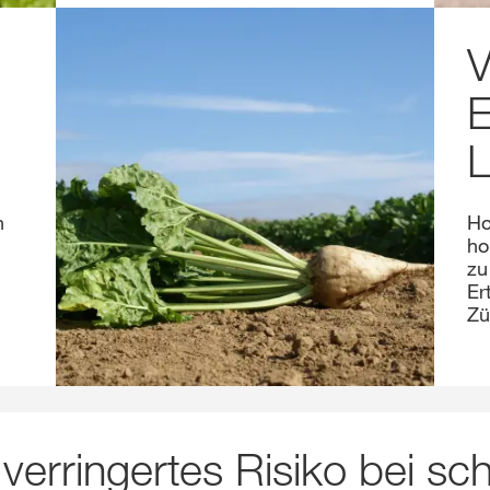
V
E
L
n
Ho
ho
zu
Er
Zü
verringertes Risiko bei s