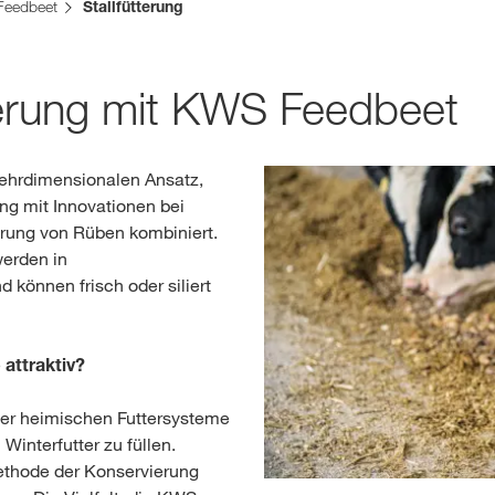
eedbeet
Stallfütterung
Medien & Press
terung mit KWS Feedbeet
English
ehrdimensionalen Ansatz,
ng mit Innovationen bei
rung von Rüben kombiniert.
Local product
erden in
 können frisch oder siliert
Country websit
attraktiv?
der heimischen Futtersysteme
Winterfutter zu füllen.
ethode der Konservierung