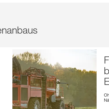
benanbaus
F
b
E
Oh
Nä