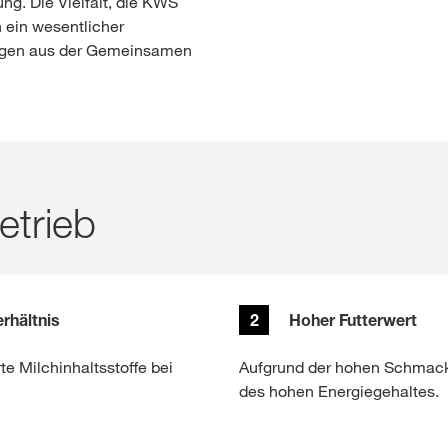
ng. Die Vielfalt, die KWS
n ein wesentlicher
tungen aus der Gemeinsamen
etrieb
hältnis​
2
Hoher Futterwert
e Milchinhaltsstoffe bei
Aufgrund der hohen Schmackh
des hohen Energiegehaltes.