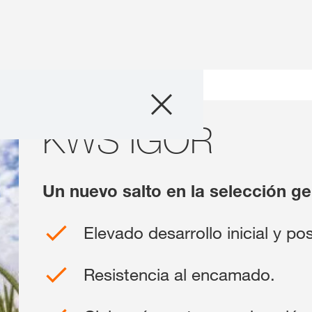
Producto
ido
KWS IGOR
KWS IGOR
Información téc
Historias & Eve
Un nuevo salto en la selección ge
Servicios digital
Elevado desarrollo inicial y pos
Sobre nosotros
Resistencia al encamado.
Contáctanos