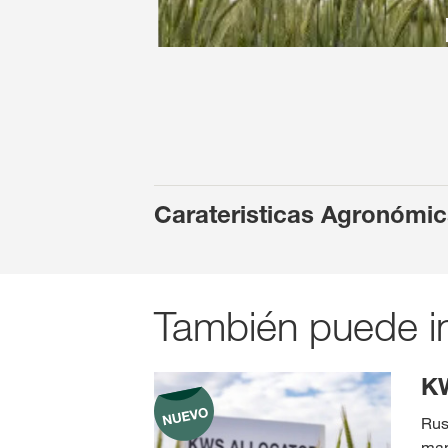
Carateristicas Agronómi
También puede in
K
Rus
man