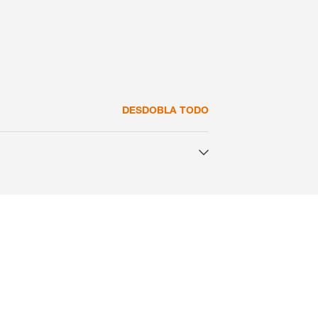
.
Consultores de colza
clusivos con
myKWS
IO DE SESIÓN
Consultores de girasol
DESDOBLA TODO
EGÍSTRESE
Consultores de sorgo
nacionales
KWS en
rp