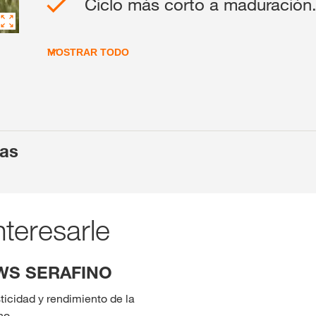
Ciclo más corto a maduración
Contenidos ex
MOSTRAR TODO
INIC
R
cas
Temas inter
del Grupo 
kws.com/co
teresarle
WS SERAFINO
ticidad y rendimiento de la
o.