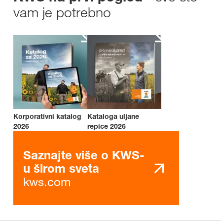
vam je potrebno
Korporativni katalog
Kataloga uljane
2026
repice 2026
Saznajte više o KWS-
u širom sveta
kws.com