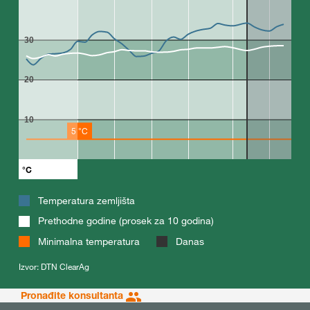
30
20
10
5 °C
°C
Temperatura zemljišta
Prethodne godine (prosek za 10 godina)
Minimalna temperatura
Danas
Izvor: DTN ClearAg
Pronađite konsultanta