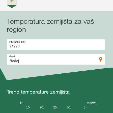
Temperatura zemljišta za vaš
region
Poštanski broj
Grad
Trend temperature zemljišta
jul
avgust
15.
20.
25.
30.
5.