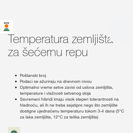
Temperatura zemljišta
za šećernu repu
Poštanski broj
Podaci se ažuriraju na dnevnom nivou
Optimalno vreme setve zavisi od uslova zemljišta,
temperature i vlažnosti setvenog sloja
Savremeni hibridi imaju visok stepen tolerantnosti na
hladnoću, ali ih ne treba sejatipre nego što zemljište
dostigne ujednačenu temperaturu tokom 3-4 dana (5°C
za laka zemljišta, 12°C za teška zemljišta)