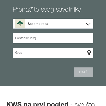
Pronađite svog savetnika
Šećerna repa
Poštanski broj
Grad
TRAŽI
- sve što
KWS na prvi pogled