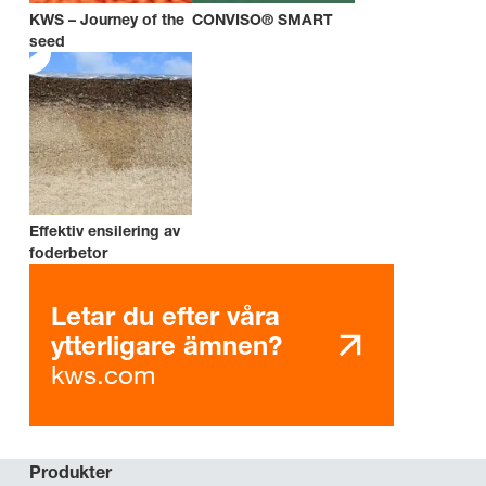
KWS – Journey of the
CONVISO® SMART
seed
Effektiv ensilering av
foderbetor
Letar du efter våra
ytterligare ämnen?
kws.com
Produkter