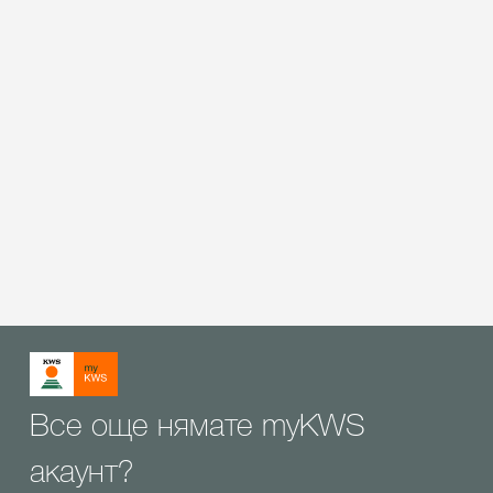
Все още нямате myKWS
акаунт?