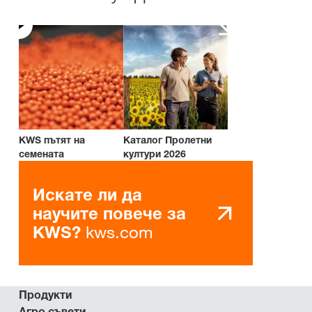
KWS пътят на
Каталог Пролетни
семената
култури 2026
Искате ли да
научите повече за
kws.com
KWS?
Продукти
Агро съвети