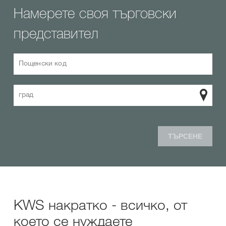
Намерете своя търговски
представител
Пощенски код
град
ТЪРСЕНЕ
KWS накратко - всичко, от
което се нуждаете