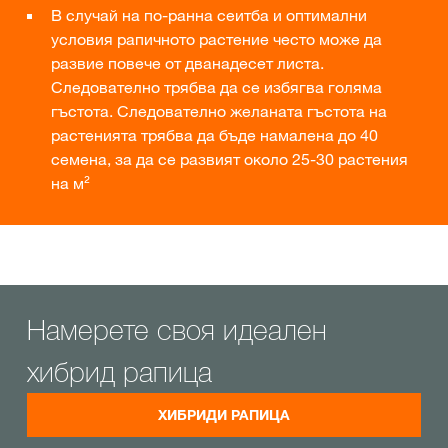
В случай на по-ранна сеитба и оптимални
условия рапичното растение често може да
развие повече от дванадесет листа.
Следователно трябва да се избягва голяма
гъстота. Следователно желаната гъстота на
растенията трябва да бъде намалена до 40
семена, за да се развият около 25-30 растения
на м²
Намерете своя идеален
хибрид рапица
ХИБРИДИ РАПИЦА