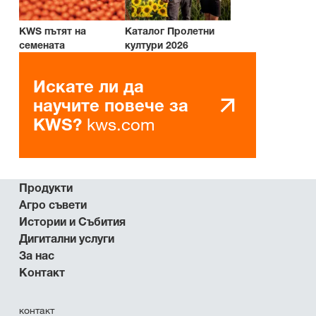
KWS пътят на
Каталог Пролетни
семената
култури 2026
Искате ли да
научите повече за
kws.com
KWS?
Продукти
Агро съвети
Истории и Събития
Дигитални услуги
За нас
Контакт
контакт