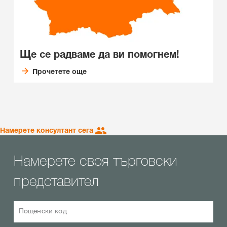
Ще се радваме да ви помогнем!
Прочетете още
Намерете консултант сега
Намерете своя търговски
представител
Пощенски код