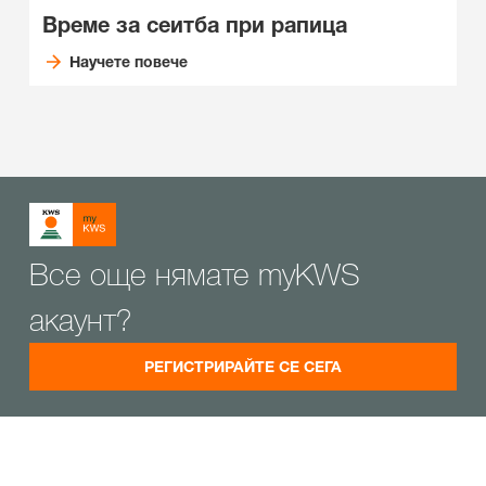
Време за сеитба при рапица
Научете повече
Все още нямате myKWS
акаунт?
РЕГИСТРИРАЙТЕ СЕ СЕГА