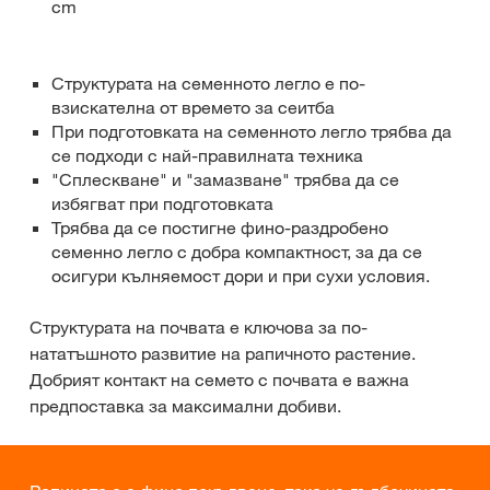
cm
Структурата на семенното легло е по-
взискателна от времето за сеитба
При подготовката на семенното легло трябва да
се подходи с най-правилната техника
"Сплескване" и "замазване" трябва да се
избягват при подготовката
Трябва да се постигне фино-раздробено
семенно легло с добра компактност, за да се
осигури кълняемост дори и при сухи условия.
Структурата на почвата е ключова за по-
нататъшното развитие на рапичното растение.
Добрият контакт на семето с почвата е важна
предпоставка за максимални добиви.