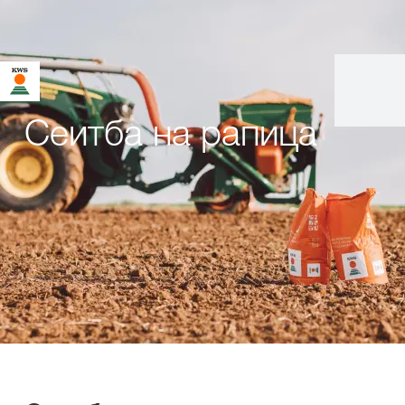
Сеитба на рапица