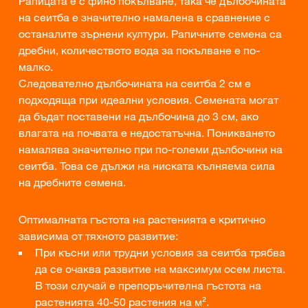
Рапицата е с фино покълване, така че дълбочината
на сеитба е значително намалена в сравнение с
останалите зърнени култури. Рапичните семена са
дребни, количеството вода за покълване е по-
малко.
Следователно дълбочината на сеитба 2 см е
подходяща при идеални условия. Семената могат
да бъдат поставени на дълбочина до 3 см, ако
влагата на почвата е недостатъчна. Поникването
намалява значително при по-големи дълбочини на
сеитба. Това се дължи на ниската кълняема сила
на дребните семена.
Оптималната гъстота на растенията е критично
зависима от тяхното развитие:
При късни или трудни условия за сеитба трябва
да се очаква развитие на максимум осем листа.
В този случай е препоръчителна гъстота на
растенията 40-50 растения на м².