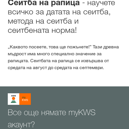
- научете
Сеитба на рапица
всичко за датата на сеитба,
метода на сеитба и
сеитбената норма!
„Каквото посеете, това ще пожънете!” Тази древна
мъдрост има много специално значение за
рапицата. Сеитбата на рапица се извършва от
средата на август до средата на септември.
Все още нямате myKWS
акаунт?