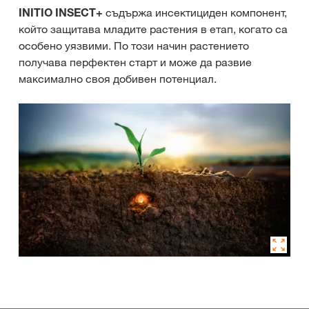
INITIO INSECT+
съдържа инсектициден компонент,
който защитава младите растения в етап, когато са
особено уязвими. По този начин растението
получава перфектен старт и може да развие
максимално своя добивен потенциал.