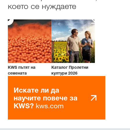
което се нуждаете
KWS пътят на
Каталог Пролетни
семената
култури 2026
Искате ли да
научите повече за
kws.com
KWS?