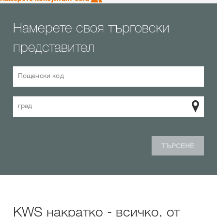
Намерете своя търговски
представител
Пощенски код
град
ТЪРСЕНЕ
KWS накратко - всичко, от