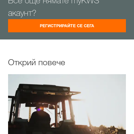
Все още нямате myKWS
акаунт?
РЕГИСТРИРАЙТЕ СЕ СЕГА
Открий повече