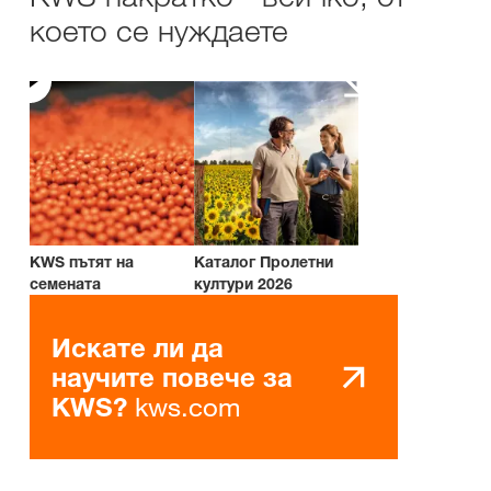
което се нуждаете
KWS пътят на
Каталог Пролетни
семената
култури 2026
Искате ли да
научите повече за
kws.com
KWS?