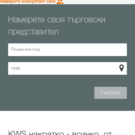
Намерете консултант сега
Намерете своя търговски
представител
Пощенски код
град
ТЪРСЕНЕ
KWS накратко - всичко, от