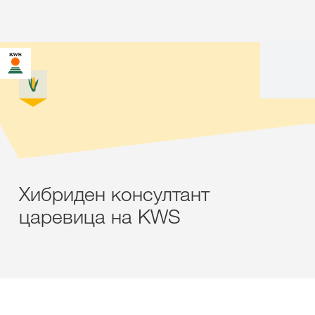
Хибриден консултант
царевица на KWS