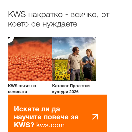
KWS накратко - всичко, от
което се нуждаете
KWS пътят на
Каталог Пролетни
семената
култури 2026
Искате ли да
научите повече за
kws.com
KWS?