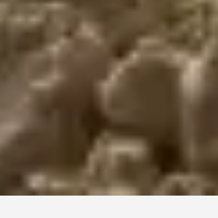
–
Преживейте KWS