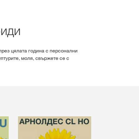
KWS Защита на рапица
170 години KWS
Бургас, Ямбол, Сливен
Променлива сеитбена 
риди
Рапица
Променлива сеитбена 
Царевица
през цялата година с персонални
лтурите, моля, свържете се с