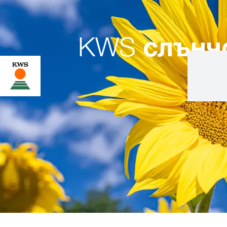
KWS
слънч