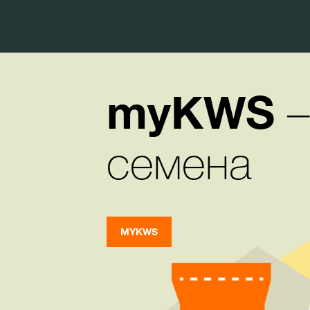
myKWS
–
семена
MYKWS