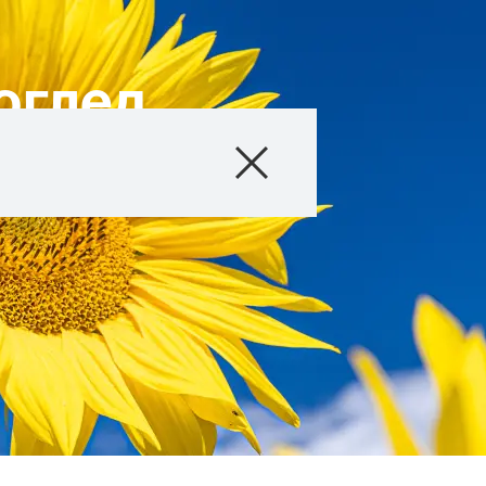
оглед
Продукти
Агро съвети
Истории и Съб
Дигитални услу
За нас
Контакт