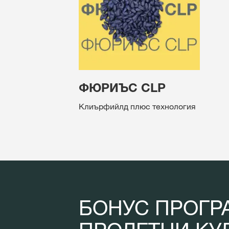
ФЮРИЪС CLP
Клиърфийлд плюс технология
БОНУС ПРОГР