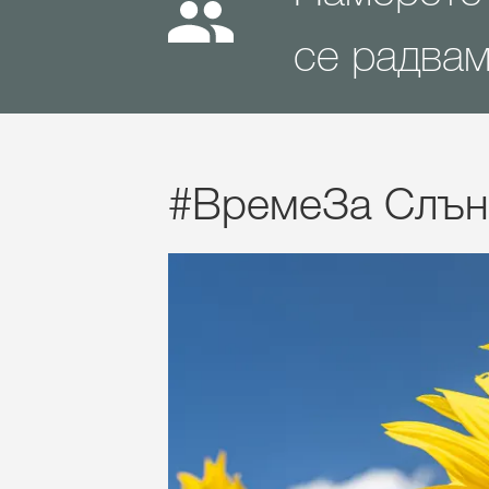
се радвам
#ВремеЗа Слън