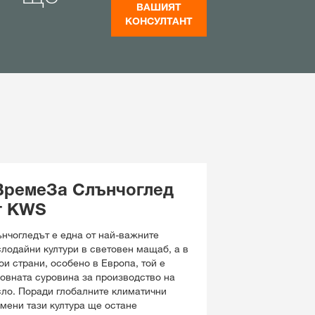
ВАШИЯТ
КОНСУЛТАНТ
ВремеЗа Слънчоглед
т KWS
нчогледът е една от най-важните
лодайни култури в световен мащаб, а в
ои страни, особено в Европа, той е
овната суровина за производство на
ло. Поради глобалните климатични
мени тази култура ще остане