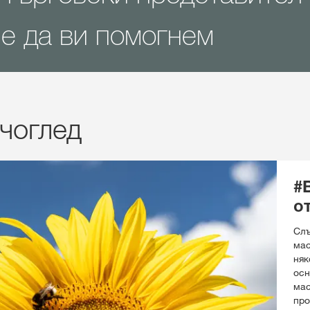
е да ви помогнем
чоглед
#
о
Слъ
мас
няк
осн
мас
про