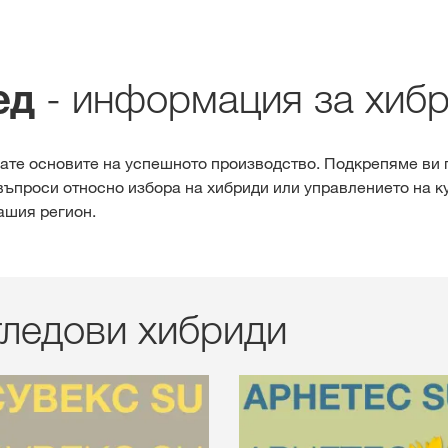
- информация за хиб
ед
ате основите на успешното производство. Подкрепяме ви 
 въпроси относно избора на хибриди или управлението на ку
ашия регион.
ледови хибриди