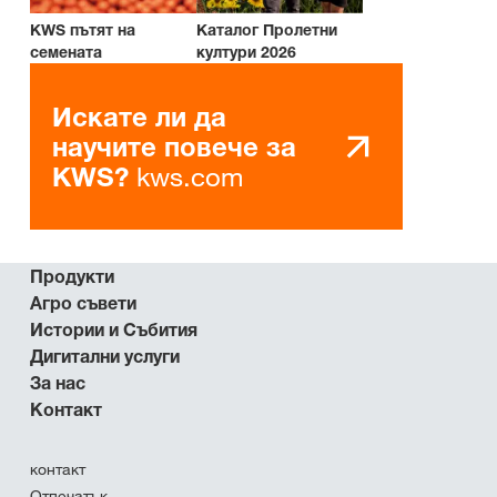
KWS пътят на
Каталог Пролетни
семената
култури 2026
Искате ли да
научите повече за
kws.com
KWS?
Продукти
Агро съвети
Истории и Събития
Дигитални услуги
За нас
Контакт
контакт
Отпечатък