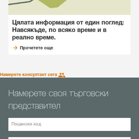
Цялата информация от един поглед:
Навсякъде, по всяко време и в
реално време.
Прочетете още
Намерете консултант сега
Намерете своя търговски
представител
Пощенски код