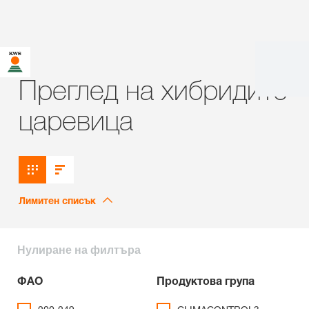
Преглед на хибридите
царевица
Лимитен списък
Нулиране на филтъра
ФАО
Продуктова група