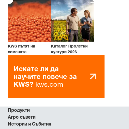
KWS пътят на
Каталог Пролетни
семената
култури 2026
Искате ли да
научите повече за
kws.com
KWS?
Продукти
Агро съвети
Истории и Събития