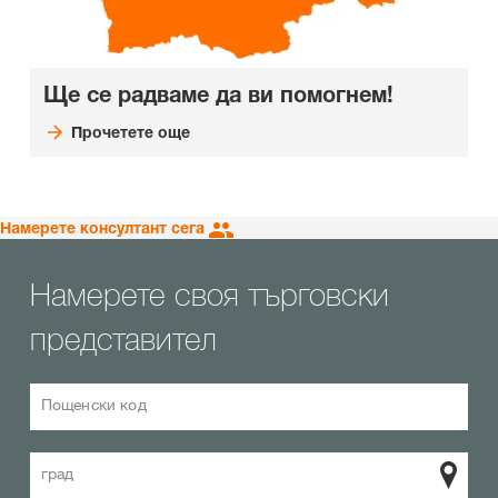
Ще се радваме да ви помогнем!
Прочетете още
Намерете консултант сега
Намерете своя търговски
представител
Пощенски код
град