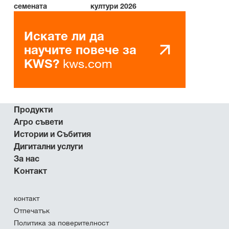
семената
култури 2026
Искате ли да
научите повече за
kws.com
KWS?
Продукти
Агро съвети
Истории и Събития
Дигитални услуги
За нас
Контакт
контакт
Отпечатък
Политика за поверителност