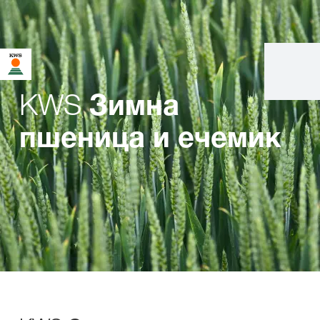
KWS
Зимна
пшеница и ечемик