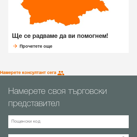
Ще се радваме да ви помогнем!
Прочетете още
Намерете консултант сега
Намерете своя търговски
представител
Пощенски код