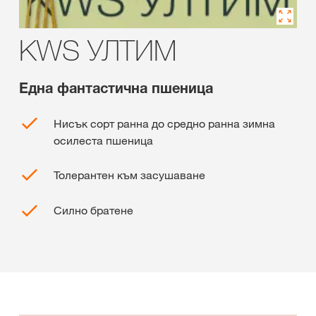
KWS УЛТИМ
Една фантастична пшеница
Нисък сорт ранна до средно ранна зимна
осилеста пшеница
Толерантен към засушаване
Силно братене