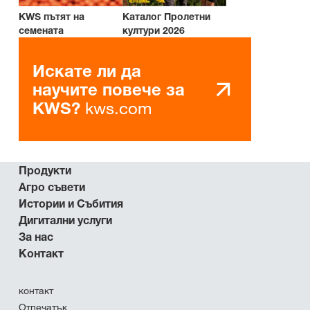
KWS пътят на
Каталог Пролетни
семената
култури 2026
Искате ли да
научите повече за
kws.com
KWS?
Продукти
Агро съвети
Истории и Събития
Дигитални услуги
За нас
Контакт
контакт
Отпечатък