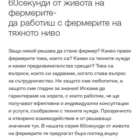
60секунди от живота на
фермерите-
да работиш с фермерите на
тяхното ниво
Защо някой решава да стане фермер? Какво прави
фермерите това, което са? Какви са техните нужди
и какви предизвикателства срещат? Това са
въпроси, които си задаваме, когато става въпрос
за сътрудничество. Не защото сме любопитни, а
защото сме гладни за знания! Искаме да
гарантираме на хората, с които работим, че ще
получават ефективни и индивидуални консултации
и услуги, съобразени с техните нужди. Прозрачното
и отворено взаимодействие е от решаващо
значение тук. В нашата серия 60секунди от живота
на фермерите те предлагат бърз поглед върху