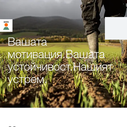
Вашата
мотивация.Вашата
устойчивост.Нашият
устрем.