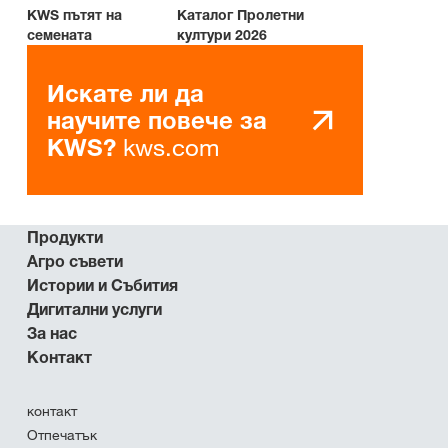
KWS пътят на
Каталог Пролетни
семената
култури 2026
Искате ли да
научите повече за
kws.com
KWS?
Продукти
Агро съвети
Истории и Събития
Дигитални услуги
За нас
Контакт
контакт
Отпечатък