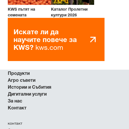
KWS пътят на
Каталог Пролетни
семената
култури 2026
Искате ли да
научите повече за
kws.com
KWS?
Продукти
Агро съвети
Истории и Събития
Дигитални услуги
За нас
Контакт
контакт