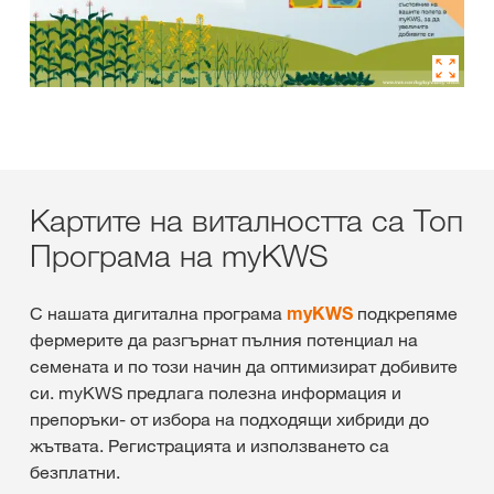
Картите на виталността са Топ
Програма на myKWS
С нашата дигитална програма
myKWS
подкрепяме
фермерите да разгърнат пълния потенциал на
семената и по този начин да оптимизират добивите
си. myKWS предлага полезна информация и
препоръки- от избора на подходящи хибриди до
жътвата. Регистрацията и използването са
безплатни.