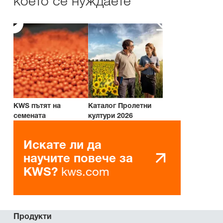
което се нуждаете
KWS пътят на
Каталог Пролетни
семената
култури 2026
Искате ли да
научите повече за
kws.com
KWS?
Продукти