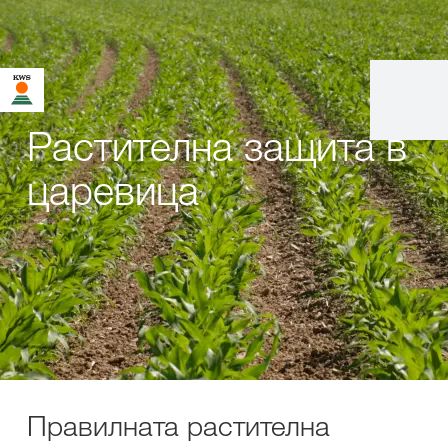
Растителна защита в
царевица
Правилната растителна