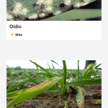
Oídio
Más