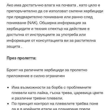
Ако има достатъчно влага на почвата , като цяло е
препоръчително да се използват смлени хербициди
при предварително поникване или ранно след
поникване (NAK). Обширна информация за
хербицидите и техния спектър на действие е
достъпна от инструкциите за употреба или
информация от консултацията ви за растителна
защита .
През пролетта:
Броят на рапичните хербициди за пролетно
приложение е силно ограничен
Има възможности за борба с проблемните
плевели като лайка, гъска трева, царевица цвете
и различни тревни плевели.
По принцип контрол на плевелите трябва поне
да е в крайните етапи на планиране преди