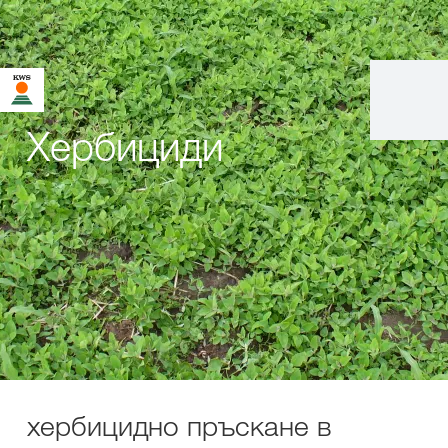
Хербициди
хербицидно пръскане в