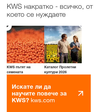
KWS накратко - всичко, от
което се нуждаете
KWS пътят на
Каталог Пролетни
семената
култури 2026
Искате ли да
научите повече за
kws.com
KWS?