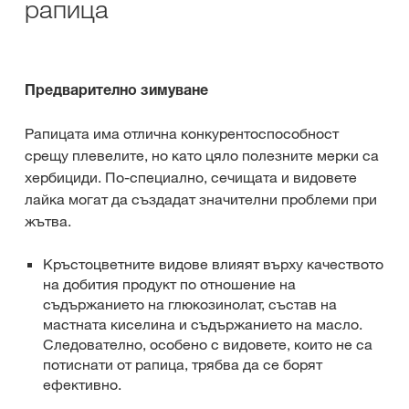
рапица
Предварително зимуване
Рапицата има отлична конкурентоспособност
срещу плевелите, но като цяло полезните мерки са
хербициди. По-специално, сечищата и видовете
лайка могат да създадат значителни проблеми при
жътва.
Кръстоцветните видове влияят върху качеството
на добития продукт по отношение на
съдържанието на глюкозинолат, състав на
мастната киселина и съдържанието на масло.
Следователно, особено с видовете, които не са
потиснати от рапица, трябва да се борят
ефективно.