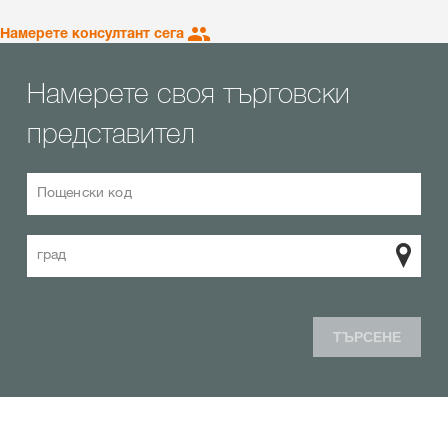
Намерете консултант сега
Намерете своя търговски
представител
Пощенски код
град
ТЪРСЕНЕ